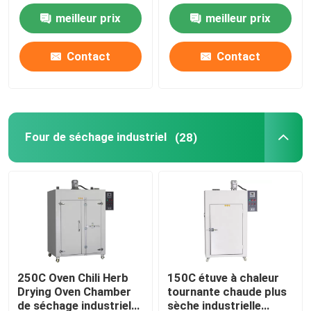
60Hz de dessication
d'air chaud de DHG
meilleur prix
meilleur prix
par convection
Incubateur thermostatique
Contact
Contact
Incubateur de refroidissement
Chambre d'humidité de la température
Four de séchage industriel
(28)
Chambre climatique
Cabinet de circulation d'air laminaire
Cabinet de sécurité biologique
250C Oven Chili Herb
150C étuve à chaleur
Drying Oven Chamber
tournante chaude plus
Four sécheur sous vide
de séchage industriel
sèche industrielle