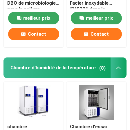
DBO de microbiologie
l'acier inoxydable
pour la culture
SUS304 dans le
bactérienne 110V
laboratoire médical
meilleur prix
meilleur prix
220V
400L
Contact
Contact
Chambre d'humidité de la température
(8)
chambre
Chambre d'essai