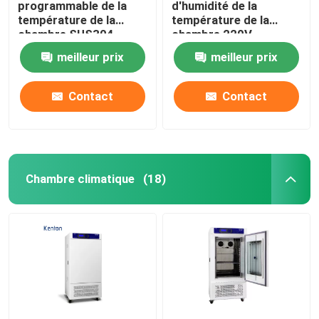
programmable de la
d'humidité de la
température de la
température de la
chambre SUS304
chambre 220V
d'humidité de la
d'humidité de la
meilleur prix
meilleur prix
température 65C
température d'OEM
Contact
Contact
Chambre climatique
(18)