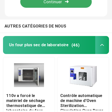
Visite d'usine
AUTRES CATÉGORIES DE NOUS
Contrôle de la qualité
Un four plus sec de laboratoire
(46)
Contact
nouvelles
Tous les cas
Un four plus sec de laboratoire
110v a forcé le
Contrôle automatique
matériel de séchage
de machine d'Oven
thermostatique de
Sterilization
Four de séchage industriel
laboratoire du four
Circulating Oven Dryer