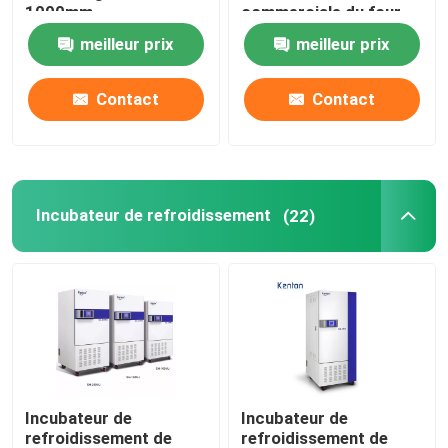
1000mm
commerciale du four
5kw
meilleur prix
meilleur prix
Shaker Incubator orbital
Contact
Contact
Incubateur de CO2
Incubateur anaérobie
Incubateur de refroidissement
(22)
Chambres d'essais environnementaux
Agitateur d'incubateur de plaquettes
Four à moufle
Incubateur de
Incubateur de
Bain-marie de laboratoire
refroidissement de
refroidissement de