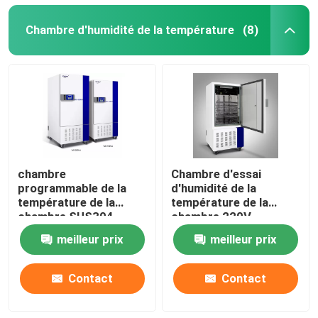
Chambre d'humidité de la température
(8)
chambre
Chambre d'essai
programmable de la
d'humidité de la
température de la
température de la
chambre SUS304
chambre 220V
d'humidité de la
d'humidité de la
meilleur prix
meilleur prix
température 65C
température d'OEM
Contact
Contact