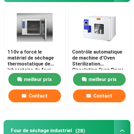
Incubateur thermostatique
Incubateur de refroidissement
110v a forcé le
Contrôle automatique
Chambre d'humidité de la température
matériel de séchage
de machine d'Oven
thermostatique de
Sterilization
laboratoire du four
Circulating Oven Dryer
Chambre climatique
60Hz de dessication
d'air chaud de DHG
meilleur prix
meilleur prix
par convection
Cabinet de circulation d'air laminaire
Contact
Contact
Cabinet de sécurité biologique
Four sécheur sous vide
Four de séchage industriel
(28)