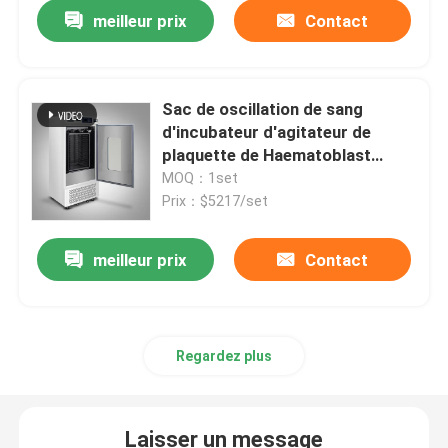
meilleur prix
Contact
Sac de oscillation de sang
d'incubateur d'agitateur de
plaquette de Haematoblast
secouant l'incubateur
MOQ：1set
Prix：$5217/set
meilleur prix
Contact
Aperçu
Regardez plus
Produits
Laisser un message
A propos de nous