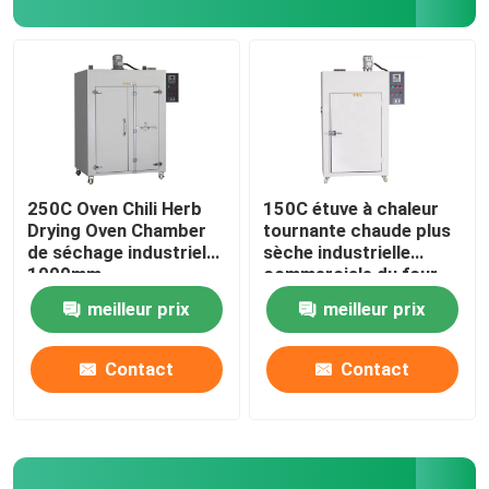
Shaker Incubator orbital
Incubateur de CO2
Incubateur anaérobie
250C Oven Chili Herb
150C étuve à chaleur
Drying Oven Chamber
tournante chaude plus
de séchage industriel
sèche industrielle
Chambres d'essais environnementaux
1000mm
commerciale du four
5kw
meilleur prix
meilleur prix
Agitateur d'incubateur de plaquettes
Contact
Contact
Four à moufle
Bain-marie de laboratoire