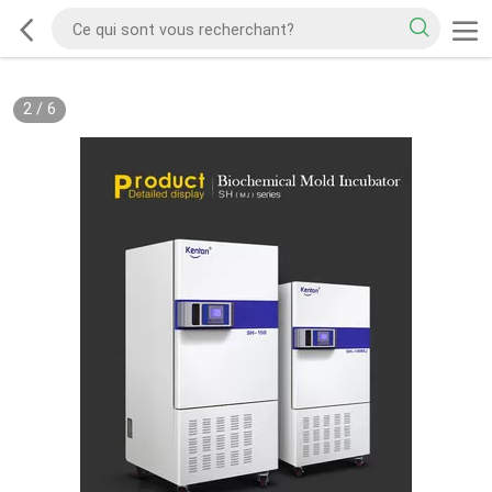
2
/
6