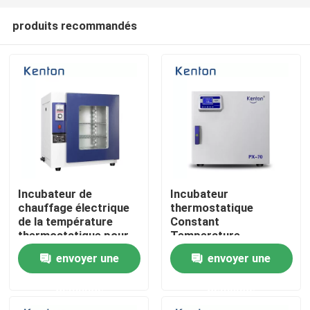
produits recommandés
Incubateur de
Incubateur
chauffage électrique
thermostatique
Aperçu
de la température
Constant
thermostatique pour
Temperature
le laboratoire
Lncubator For
envoyer une
envoyer une
Produits
Laboratory de haute
précision
demande
demande
A propos de nous