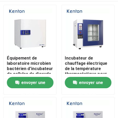
Équipement de
Incubateur de
laboratoire microbien
chauffage électrique
bactérien d'incubateur
de la température
de cellules de dioxyde
thermostatique pour
de carbone de la veste
le laboratoire
envoyer une
envoyer une
Accueil
d'eau IR
demande
demande
A propos de nous
Contacts