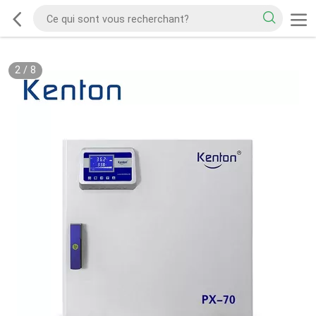
2
/
8