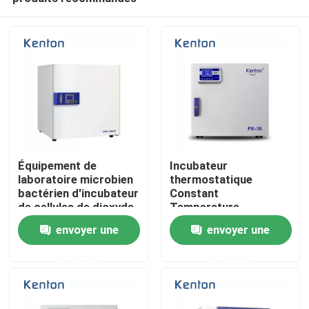
Équipement de
Incubateur
laboratoire microbien
thermostatique
bactérien d'incubateur
Constant
de cellules de dioxyde
Temperature
Accueil
de carbone de la veste
Lncubator For
envoyer une
envoyer une
d'eau IR
Laboratory de haute
précision
demande
demande
A propos de nous
Contacts