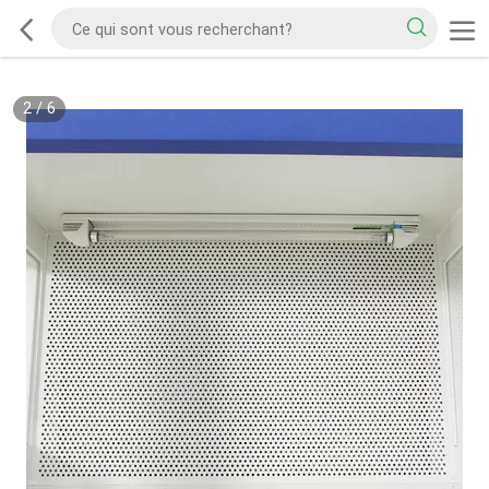
2
/
6