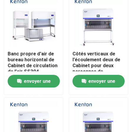
Produits
Un four plus sec de laboratoire
Banc propre d'air de
Côtés verticaux de
Four de séchage industriel
bureau horizontal de
l'écoulement deux de
Cabinet de circulation
Cabinet pour deux
de l'air SS304
personnes de
Incubateur thermostatique
laminaire pour le
circulation d'air
envoyer une
envoyer une
laboratoire
laminaire
Incubateur de refroidissement
demande
demande
Chambre d'humidité de la température
Chambre climatique