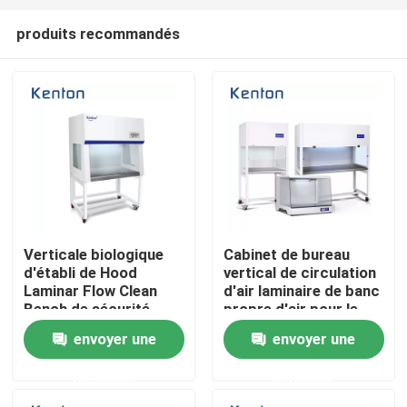
produits recommandés
Verticale biologique
Cabinet de bureau
d'établi de Hood
vertical de circulation
Accueil
Laminar Flow Clean
d'air laminaire de banc
Bench de sécurité
propre d'air pour le
horizontale
laboratoire médical
envoyer une
envoyer une
A propos de nous
demande
demande
Contacts