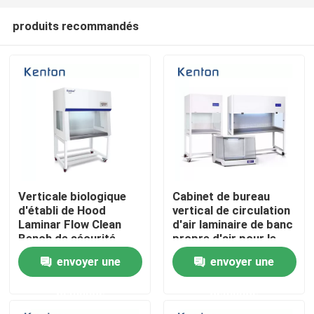
produits recommandés
Verticale biologique
Cabinet de bureau
d'établi de Hood
vertical de circulation
Aperçu
Laminar Flow Clean
d'air laminaire de banc
Bench de sécurité
propre d'air pour le
horizontale
laboratoire médical
envoyer une
envoyer une
Produits
demande
demande
A propos de nous