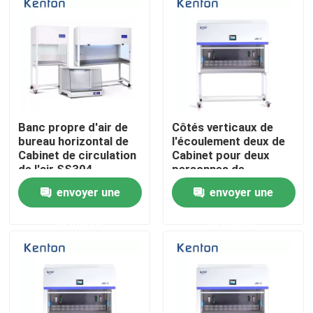
Visite d'usine
Contrôle de la qualité
Banc propre d'air de
Côtés verticaux de
Contact
bureau horizontal de
l'écoulement deux de
Cabinet de circulation
Cabinet pour deux
de l'air SS304
personnes de
nouvelles
laminaire pour le
circulation d'air
envoyer une
envoyer une
laboratoire
laminaire
Tous les cas
demande
demande
Un four plus sec de laboratoire
Four de séchage industriel