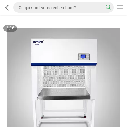
2
/
6