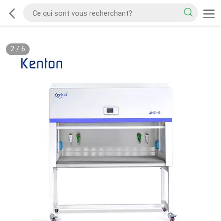
2
/
6