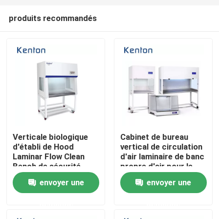
produits recommandés
Verticale biologique
Cabinet de bureau
d'établi de Hood
vertical de circulation
Accueil
Laminar Flow Clean
d'air laminaire de banc
Bench de sécurité
propre d'air pour le
horizontale
laboratoire médical
envoyer une
envoyer une
A propos de nous
demande
demande
Contacts