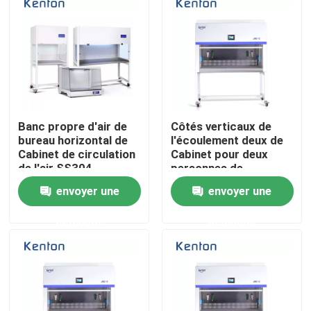
Produits
Un four plus sec de laboratoire
Banc propre d'air de
Côtés verticaux de
Four de séchage industriel
bureau horizontal de
l'écoulement deux de
Cabinet de circulation
Cabinet pour deux
de l'air SS304
personnes de
Incubateur thermostatique
laminaire pour le
circulation d'air
envoyer une
envoyer une
laboratoire
laminaire
Incubateur de refroidissement
demande
demande
Chambre d'humidité de la température
Chambre climatique