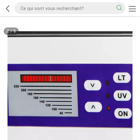
2
/
6