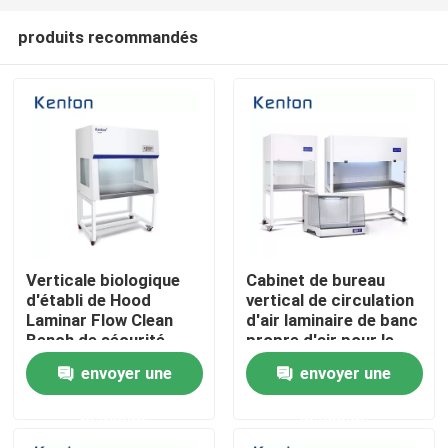
produits recommandés
Verticale biologique
Cabinet de bureau
d'établi de Hood
vertical de circulation
Aperçu
Laminar Flow Clean
d'air laminaire de banc
Bench de sécurité
propre d'air pour le
horizontale
laboratoire médical
envoyer une
envoyer une
Produits
demande
demande
A propos de nous