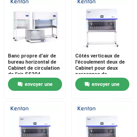
Visite d'usine
Contrôle de la qualité
Banc propre d'air de
Côtés verticaux de
Contact
bureau horizontal de
l'écoulement deux de
Cabinet de circulation
Cabinet pour deux
de l'air SS304
personnes de
nouvelles
laminaire pour le
circulation d'air
envoyer une
envoyer une
laboratoire
laminaire
Tous les cas
demande
demande
Un four plus sec de laboratoire
Four de séchage industriel