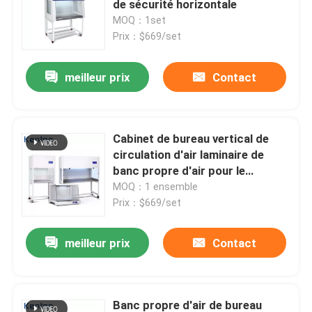
de sécurité horizontale
MOQ：1set
Shaker Incubator orbital
Prix：$669/set
meilleur prix
Contact
Incubateur de CO2
Incubateur anaérobie
Cabinet de bureau vertical de
circulation d'air laminaire de
Chambres d'essais environnementaux
banc propre d'air pour le
laboratoire médical
MOQ：1 ensemble
Prix：$669/set
Agitateur d'incubateur de plaquettes
meilleur prix
Contact
Four à moufle
Bain-marie de laboratoire
Banc propre d'air de bureau