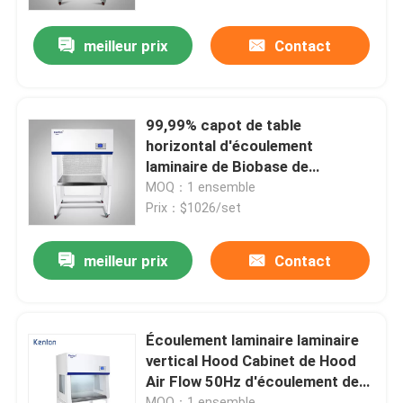
meilleur prix
Contact
Visite d'usine
Contrôle de la qualité
99,99% capot de table
horizontal d'écoulement
Contact
laminaire de Biobase de
circulation d'air laminaire de
MOQ：1 ensemble
filtre
Prix：$1026/set
nouvelles
meilleur prix
Contact
Tous les cas
Un four plus sec de laboratoire
Écoulement laminaire laminaire
vertical Hood Cabinet de Hood
Air Flow 50Hz d'écoulement de
Four de séchage industriel
HEPA
MOQ：1 ensemble