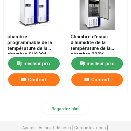
chambre
Chambre d'essai
programmable de la
d'humidité de la
température de la
température de la
chambre SUS304
chambre 220V
d'humidité de la
d'humidité de la
meilleur prix
meilleur prix
température 65C
température d'OEM
Contact
Contact
Regardez plus
Aperçu
Au sujet de nous
Contactez-nous