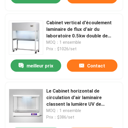
Cabinet vertical d'écoulement
laminaire de flux d'air du
laboratoire 0.5kw double de
lampe UV laminaire de Cabinet
MOQ：1 ensemble
Prix：$1026/set
meilleur prix
Contact
Le Cabinet horizontal de
circulation d'air laminaire
classent la lumière UV de
circulation de l'air 100 laminaire
MOQ：1 ensemble
Prix：$386/set