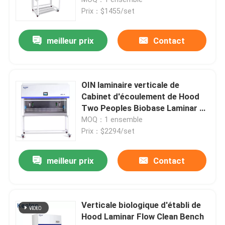
Prix：$1455/set
Incubateur thermostatique
meilleur prix
Contact
Incubateur de refroidissement
OIN laminaire verticale de
Chambre d'humidité de la température
Cabinet d'écoulement de Hood
Two Peoples Biobase Laminar du
flux d'air 220V
MOQ：1 ensemble
Chambre climatique
Prix：$2294/set
Cabinet de circulation d'air laminaire
meilleur prix
Contact
Cabinet de sécurité biologique
Verticale biologique d'établi de
Hood Laminar Flow Clean Bench
Four sécheur sous vide