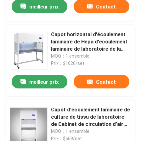
meilleur prix
Contact
Capot horizontal d'écoulement
laminaire de Hepa d'écoulement
laminaire de laboratoire de la
classe 5 d'OIN
MOQ：1 ensemble
Prix：$1026/set
meilleur prix
Contact
Aperçu
Capot d'écoulement laminaire de
culture de tissu de laboratoire
Produits
de Cabinet de circulation d'air
laminaire de verticale de la
MOQ：1 ensemble
classe 100 d'OEM
A propos de nous
Prix：$669/set