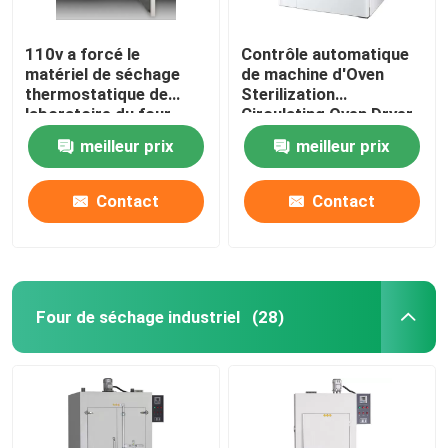
110v a forcé le
Contrôle automatique
matériel de séchage
de machine d'Oven
thermostatique de
Sterilization
laboratoire du four
Circulating Oven Dryer
60Hz de dessication
d'air chaud de DHG
meilleur prix
meilleur prix
par convection
Contact
Contact
Four de séchage industriel
(28)