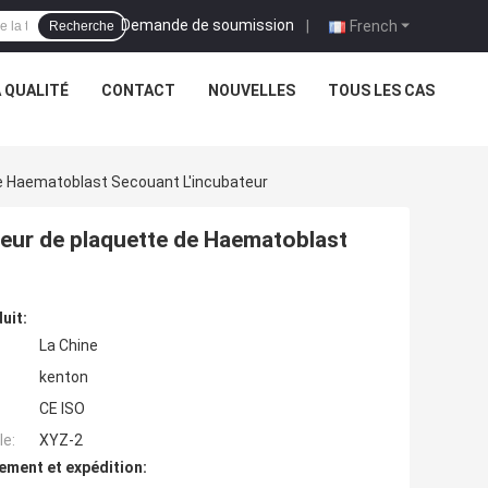
Demande de soumission
|
French
Recherche
 QUALITÉ
CONTACT
NOUVELLES
TOUS LES CAS
De Haematoblast Secouant L'incubateur
ateur de plaquette de Haematoblast
uit:
La Chine
kenton
CE ISO
e:
XYZ-2
ement et expédition: