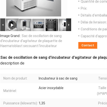
Quantité de com
Prix:
Détails d'emballa
Délai de livraison:
Conditions de pa
Image Grand :
Sac de oscillation de sang
Capacité d'appr
d'incubateur d'agitateur de plaquette de
Contact
Haematoblast secouant l'incubateur
Sac de oscillation de sang d'incubateur d'agitateur de pla
description de
Nom de produit:
Incubateur à sac de sang
Tensi
Acier inoxydable
Taill
Matériel:
(H*W*
Puissance (kilowatts):
1,35
Préci