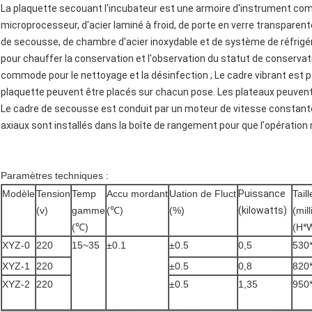
La plaquette secouant l'incubateur est une armoire d'instrument c
microprocesseur, d'acier laminé à froid, de porte en verre transparent
de secousse, de chambre d'acier inoxydable et de système de réfrigér
pour chauffer la conservation et l'observation du statut de conservati
commode pour le nettoyage et la désinfection ; Le cadre vibrant est 
plaquette peuvent être placés sur chacun pose. Les plateaux peuvent 
Le cadre de secousse est conduit par un moteur de vitesse constante p
axiaux sont installés dans la boîte de rangement pour que l'opération
Paramètres techniques :
Modèle
Tension
Temp
Accu mordant
Uation de Fluct
Puissance
Tail
(v)
gamme
(℃)
(%)
(kilowatts)
(mil
(℃)
(H*
XYZ-0
220
15~35
±0.1
±0.5
0,5
530
XYZ-1
220
±0.5
0,8
820
XYZ-2
220
±0.5
1,35
950