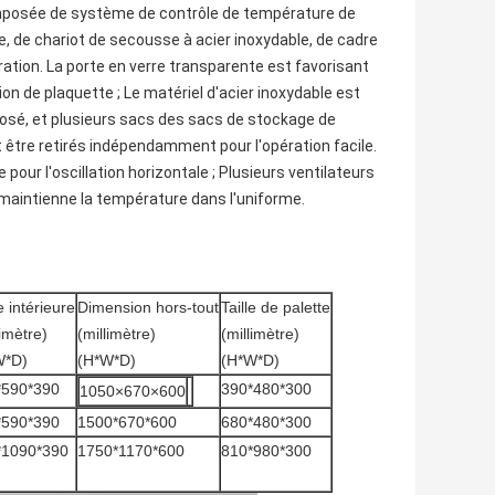
omposée de système de contrôle de température de
e, de chariot de secousse à acier inoxydable, de cadre
ation. La porte en verre transparente est favorisant
on de plaquette ; Le matériel d'acier inoxydable est
posé, et plusieurs sacs des sacs de stockage de
être retirés indépendamment pour l'opération facile.
our l'oscillation horizontale ; Plusieurs ventilateurs
 maintienne la température dans l'uniforme.
le intérieure
Dimension hors-tout
Taille de palette
limètre)
(millimètre)
(millimètre)
W*D)
(H*W*D)
(H*W*D)
*590*390
390*480*300
1050×670×600
*590*390
1500*670*600
680*480*300
*1090*390
1750*1170*600
810*980*300