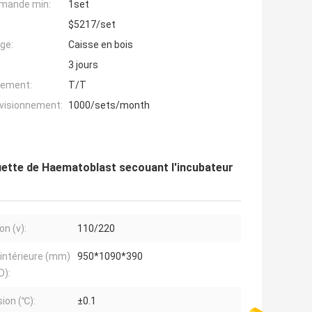
mande min:
1set
$5217/set
ge:
Caisse en bois
3 jours
iement:
T/T
ovisionnement:
1000/sets/month
quette de Haematoblast secouant l'incubateur
on (v):
110/220
e intérieure (mm)
950*1090*390
D):
sion (℃):
±0.1