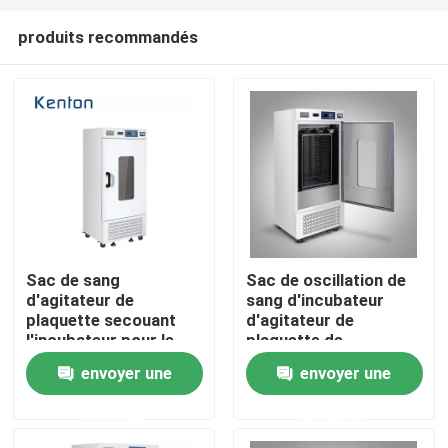
produits recommandés
Sac de sang
Sac de oscillation de
d'agitateur de
sang d'incubateur
Accueil
plaquette secouant
d'agitateur de
l'incubateur pour le
plaquette de
stockage de
Haematoblast
envoyer une
envoyer une
A propos de nous
concentration en
secouant l'incubateur
plaquette
demande
demande
Contacts