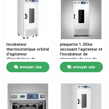
Produits
Un four plus sec de laboratoire
Incubateur
plaquette 1.35kw
Four de séchage industriel
thermostatique orbital
secouant l'agitateur et
d'agitateur
l'incubateur de
d'incubateur de
plaquette de sac de
Incubateur thermostatique
plaquette de sac de
sang d'incubateur
envoyer une
envoyer une
sang
Incubateur de refroidissement
demande
demande
Chambre d'humidité de la température
Chambre climatique