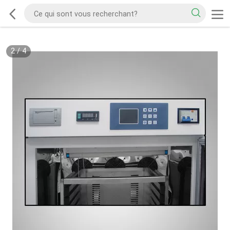
2
/
4