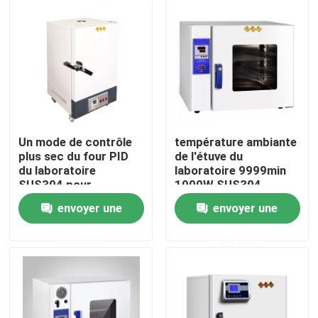
Un mode de contrôle
température ambiante
plus sec du four PID
de l'étuve du
du laboratoire
laboratoire 9999min
SUS304 pour
1000W SUS304
industriel
50~300℃
envoyer une
envoyer une
Accueil
demande
demande
A propos de nous
Contacts