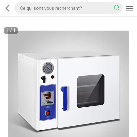
1
/
1