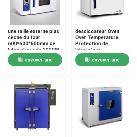
Produits
une taille externe plus
dessiccateur Oven
Un four plus sec de laboratoire
sèche du four
Over Temperature
600*600*600mm de
Protection de
laboratoire de 1000W
laboratoire
SUS304
d'affichage à LED de
Four de séchage industriel
envoyer une
envoyer une
1000W
demande
demande
Incubateur thermostatique
Incubateur de refroidissement
Chambre d'humidité de la température
Chambre climatique