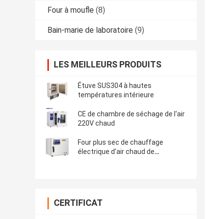
Four à moufle
(8)
Bain-marie de laboratoire
(9)
LES MEILLEURS PRODUITS
Étuve SUS304 à hautes
températures intérieure
CE de chambre de séchage de l'air
220V chaud
Four plus sec de chauffage
électrique d'air chaud de
stérilisation du four SUS304 de
laboratoire
CERTIFICAT