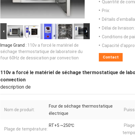
Quantité de com
Prix:
Détails d'emballa
Délai de livraison:
Conditions de pa
Image Grand :
110v a forcé le matériel de
Capacité d'appr
séchage thermostatique de laboratoire du
Contact
four 60Hz de dessication par convection
110v a forcé le matériel de séchage thermostatique de labo
convection
description de
Four de séchage thermostatique
Nom de produit:
Puiss
électrique
RT+5 ~250℃
Plage
Plage de température:
tempor