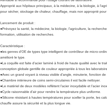
Rentable a recommandé pour l'usage courant de laboratoire.
Approprié aux hôpitaux principaux, à la médecine, à la biologie, à l'ag
pour sécher, stockage de chaleur, chauffage, mais non approprié pour le
Lancement de produit :
●Prévoyez la santé, la médecine, la biologie, l'agriculture, la recherch
formation, utilisation de recherches.
Caractéristique :
●les genres d'OE de types type intelligent de contrôleur de micro-ordina
amélioré le type.
●La coquille est faite d'acier laminé à froid de haute qualité avec le t
conception globale gentille de couleur appropriée à tous les laboratoir
●Avec un grand voyant à niveau visible d'angle, minuterie, fonction de
●Chambre intérieure de coins semi-circulaires il est facile nettoyer.
●Le matériel de deux modèles reflètent l'acier inoxydable et l'acier ino
●Cycle raisonnable d'air pour rendre la température plus uniforme.
●Silicone résistant à hautes températures pour sceller la porte, les c
chauffe assure la sécurité et la plus longue vie.