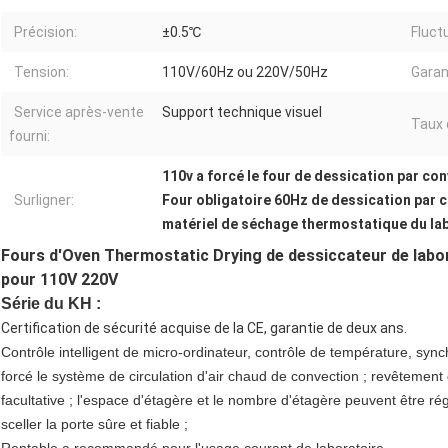
Précision:
±0.5℃
Fluct
Tension:
110V/60Hz ou 220V/50Hz
Garan
Service après-vente
Support technique visuel
Taux 
fourni:
110v a forcé le four de dessication par co
Surligner:
Four obligatoire 60Hz de dessication par 
matériel de séchage thermostatique du la
Fours d'Oven Thermostatic Drying de dessiccateur de labora
pour 110V 220V
Série du KH :
Certification de sécurité acquise de la CE, garantie de deux ans.
Contrôle intelligent de micro-ordinateur, contrôle de température, synch
forcé le système de circulation d'air chaud de convection ; revêtement 
facultative ; l'espace d'étagère et le nombre d'étagère peuvent être ré
sceller la porte sûre et fiable ;