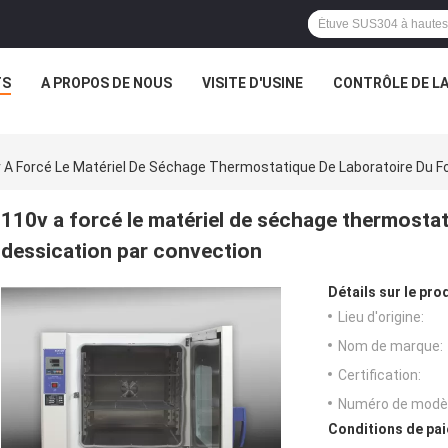
TS
A PROPOS DE NOUS
VISITE D'USINE
CONTRÔLE DE LA
 A Forcé Le Matériel De Séchage Thermostatique De Laboratoire Du F
110v a forcé le matériel de séchage thermostat
dessication par convection
Détails sur le prod
Lieu d'origine:
Nom de marque:
Certification:
Numéro de modèl
Conditions de pai