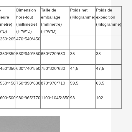
e
Dimension
Taille de
Poids net
Poids de
rieure
hors-tout
emballage
(Kilogramme)
expédition
limètre)
(millimètre)
(millimètre)
(Kilogramme)
W*D)
(H*W*D)
(H*W*D)
*250*265
470*540*450
*350*350
530*640*550
650*720*630
35
38
*450*350
630*740*550
750*820*630
44,5
47,5
*550*450
750*890*630
870*970*710
59,5
63,5
*600*500
980*965*770
1100*1045*850
93
102