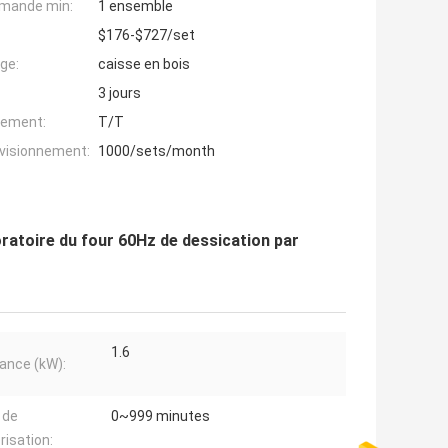
mande min:
1 ensemble
$176-$727/set
ge:
caisse en bois
3 jours
iement:
T/T
ovisionnement:
1000/sets/month
ratoire du four 60Hz de dessication par
1.6
ance (kW):
 de
0~999 minutes
isation: