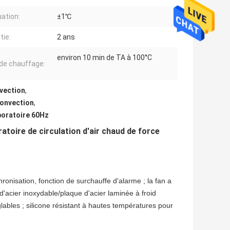
uation:
±1℃
tie:
2 ans
environ 10 min de TA à 100°C
de chauffage:
nvection
,
convection
,
boratoire 60Hz
toire de circulation d'air chaud de force
ronisation, fonction de surchauffe d'alarme ; la fan a
d'acier inoxydable/plaque d'acier laminée à froid
glables ; silicone résistant à hautes températures pour