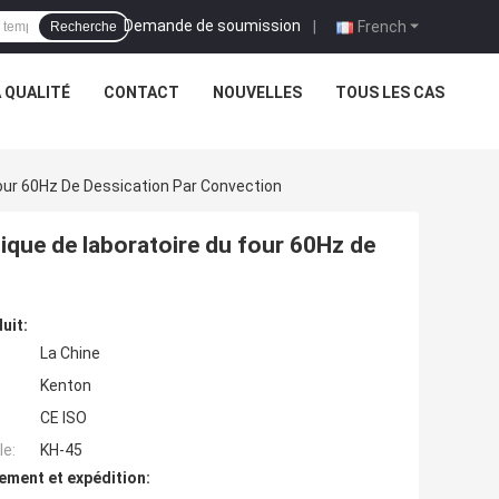
Demande de soumission
|
French
Recherche
 QUALITÉ
CONTACT
NOUVELLES
TOUS LES CAS
our 60Hz De Dessication Par Convection
ique de laboratoire du four 60Hz de
uit:
La Chine
Kenton
CE ISO
e:
KH-45
ement et expédition: