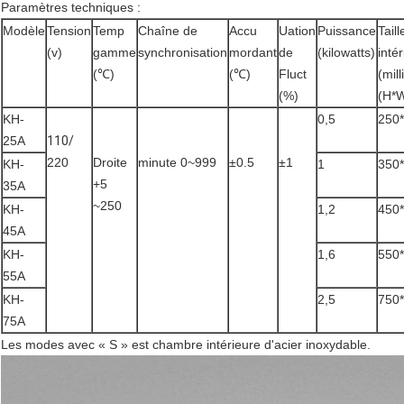
Paramètres techniques :
Modèle
Tension
Temp
Chaîne de
Accu
Uation
Puissance
Taill
(v)
gamme
synchronisation
mordant
de
(kilowatts)
inté
(℃)
(℃)
Fluct
(mil
(%)
(H*
KH-
0,5
250
25A
110/
220
Droite
minute 0~999
±0.5
±1
KH-
1
350
+5
35A
~250
KH-
1,2
450
45A
KH-
1,6
550
55A
KH-
2,5
750
75A
Les modes avec « S » est chambre intérieure d'acier inoxydable.