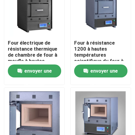
Produits
Un four plus sec de laboratoire
Four électrique de
Four à résistance
résistance thermique
1200 à hautes
de chambre de four à
températures
Four de séchage industriel
moufle à hautes
scientifique du four à
températures de
moufle C
envoyer une
envoyer une
laboratoire
Incubateur thermostatique
demande
demande
Incubateur de refroidissement
Chambre d'humidité de la température
Chambre climatique