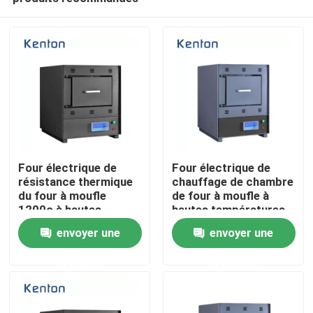
Four électrique de
Four électrique de
résistance thermique
chauffage de chambre
du four à moufle
de four à moufle à
1200c à hautes
hautes températures
Accueil
températures
du laboratoire 1200c
envoyer une
envoyer une
demande
demande
A propos de nous
Contacts