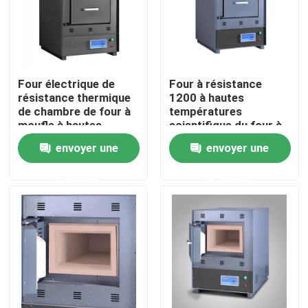
Produits
Un four plus sec de laboratoire
Four électrique de
Four à résistance
résistance thermique
1200 à hautes
de chambre de four à
températures
moufle à hautes
scientifique du four à
Four de séchage industriel
températures de
moufle C
envoyer une
envoyer une
laboratoire
Incubateur thermostatique
demande
demande
Incubateur de refroidissement
Chambre d'humidité de la température
Chambre climatique