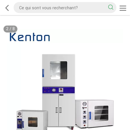
2
/
8