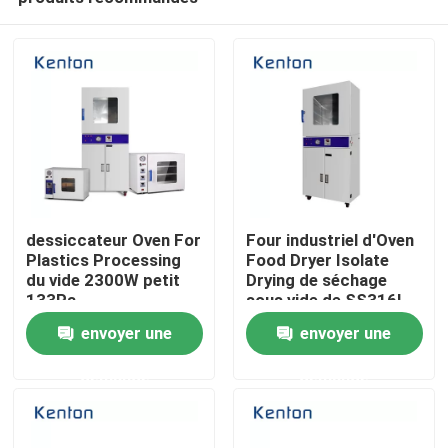
dessiccateur Oven For
Four industriel d'Oven
Plastics Processing
Food Dryer Isolate
du vide 2300W petit
Drying de séchage
133Pa
sous vide de SS316L
Accueil
envoyer une
envoyer une
demande
demande
A propos de nous
Contacts