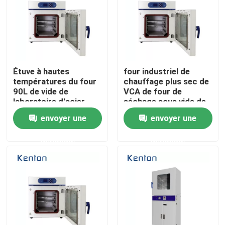
Produits
Un four plus sec de laboratoire
Étuve à hautes
four industriel de
températures du four
chauffage plus sec de
90L de vide de
VCA de four de
Four de séchage industriel
laboratoire d'acier
séchage sous vide de
inoxydable
1250W SUS304
envoyer une
envoyer une
Incubateur thermostatique
demande
demande
Incubateur de refroidissement
Chambre d'humidité de la température
Chambre climatique