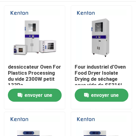
dessiccateur Oven For
Four industriel d'Oven
Plastics Processing
Food Dryer Isolate
du vide 2300W petit
Drying de séchage
133Pa
sous vide de SS316L
envoyer une
envoyer une
Accueil
demande
demande
A propos de nous
Contacts