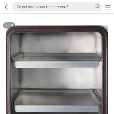
2
/
4