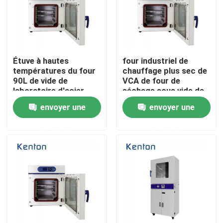
Produits
Un four plus sec de laboratoire
Étuve à hautes
four industriel de
températures du four
chauffage plus sec de
90L de vide de
VCA de four de
laboratoire d'acier
séchage sous vide de
Four de séchage industriel
inoxydable
1250W SUS304
envoyer une
envoyer une
Incubateur thermostatique
demande
demande
Incubateur de refroidissement
Chambre d'humidité de la température
Chambre climatique