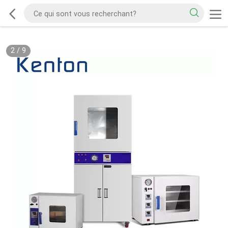
2
/
9