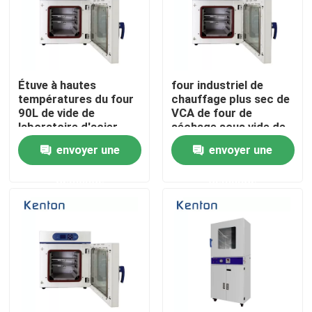
Produits
Un four plus sec de laboratoire
Étuve à hautes
four industriel de
températures du four
chauffage plus sec de
90L de vide de
VCA de four de
laboratoire d'acier
séchage sous vide de
Four de séchage industriel
inoxydable
1250W SUS304
envoyer une
envoyer une
Incubateur thermostatique
demande
demande
Incubateur de refroidissement
Chambre d'humidité de la température
Chambre climatique