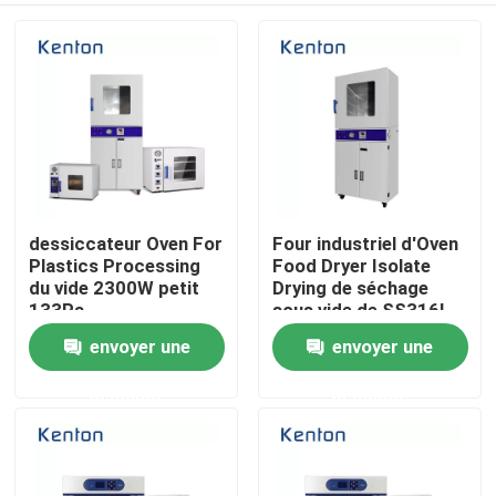
dessiccateur Oven For
Four industriel d'Oven
Plastics Processing
Food Dryer Isolate
du vide 2300W petit
Drying de séchage
133Pa
sous vide de SS316L
envoyer une
envoyer une
Accueil
demande
demande
A propos de nous
Contacts