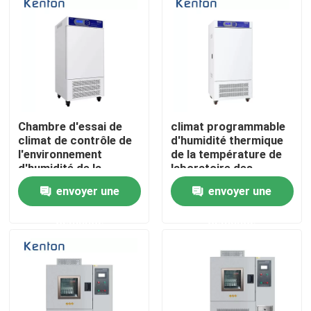
Produits
Un four plus sec de laboratoire
Chambre d'essai de
climat programmable
Four de séchage industriel
climat de contrôle de
d'humidité thermique
l'environnement
de la température de
d'humidité de la
laboratoire des
Incubateur thermostatique
température de
chambres 0-65C
envoyer une
envoyer une
chambres de l'essai
d'essai concernant
concernant
l'environnement de
Incubateur de refroidissement
demande
demande
l'environnement
110V 220V
SS304
Chambre d'humidité de la température
Chambre climatique