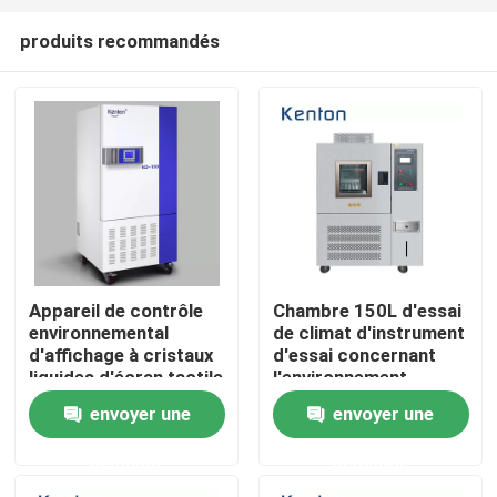
produits recommandés
Appareil de contrôle
Chambre 150L d'essai
environnemental
de climat d'instrument
Accueil
d'affichage à cristaux
d'essai concernant
liquides d'écran tactile
l'environnement
de climat d'essai de
d'humidité de la
envoyer une
envoyer une
A propos de nous
chambre d'humidité
température
programmable de la
demande
demande
température
Contacts