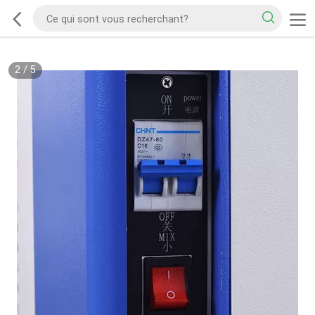
2
/
5