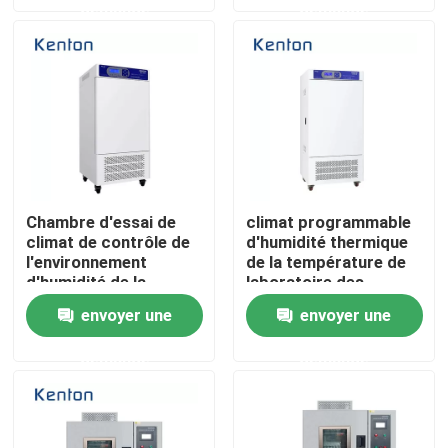
demande
demande
température
Produits
Un four plus sec de laboratoire
Four de séchage industriel
Chambre d'essai de
climat programmable
climat de contrôle de
d'humidité thermique
Incubateur thermostatique
l'environnement
de la température de
d'humidité de la
laboratoire des
température de
chambres 0-65C
Incubateur de refroidissement
envoyer une
envoyer une
chambres de l'essai
d'essai concernant
concernant
l'environnement de
demande
demande
l'environnement
110V 220V
Chambre d'humidité de la température
SS304
Chambre climatique