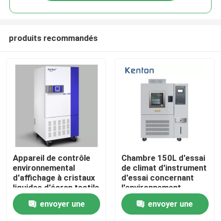
produits recommandés
Accueil
Appareil de contrôle
Chambre 150L d'essai
environnemental
de climat d'instrument
d'affichage à cristaux
d'essai concernant
A propos de nous
liquides d'écran tactile
l'environnement
de climat d'essai de
d'humidité de la
envoyer une
envoyer une
chambre d'humidité
température
programmable de la
Contacts