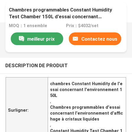
Chambres programmables Constant Humidity
Test Chamber 150L d'essai concernant
l'environnement d'affichage à cristaux liquides
MOQ：1 ensemble
Prix：$4032/set
meilleur prix
Contactez nous
DESCRIPTION DE PRODUIT
chambres Constant Humidity de l'e
ssai concernant l'environnement 1
50L
,
Chambres programmables d'essai
Surligner:
concernant l'environnement d'affic
hage à cristaux liquides
,
Constant Humidity Test Chamber 1