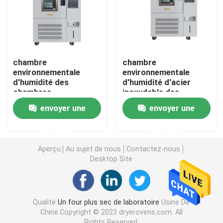
Cabinet de circulation d'air laminaire
Cabinet de sécurité biologique
chambre
chambre
environnementale
environnementale
d'humidité des
d'humidité d'acier
Four sécheur sous vide
chambres
inoxydable des
650*500*500 de la
chambres 304 de la
envoyer une
envoyer une
température de 150L
température 150L
Shaker Incubator orbital
220V
demande
demande
Aperçu
Au sujet de nous
Contactez-nous
Incubateur de CO2
Desktop Site
Incubateur anaérobie
Qualité
Un four plus sec de laboratoire
Usine De
Chine.Copyright © 2023 dryerovens.com. All
Chambres d'essais environnementaux
Rights Reserved.