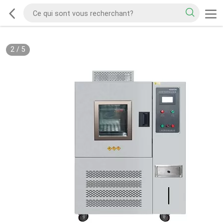
2
/
5