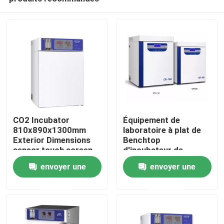
CO2 Incubator
Équipement de
810x890x1300mm
laboratoire à plat de
Exterior Dimensions
Benchtop
sensor touch screen
d'incubateur de
Accueil
culture cellulaire de
envoyer une
envoyer une
CO2 grand pour la
médecine de
demande
demande
A propos de nous
microbiologie
Contacts