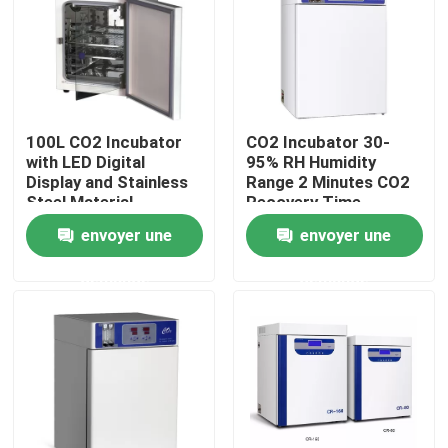
Produits
Un four plus sec de laboratoire
100L CO2 Incubator
CO2 Incubator 30-
with LED Digital
95% RH Humidity
Display and Stainless
Range 2 Minutes CO2
Four de séchage industriel
Steel Material
Recovery Time
810x890x1300mm
envoyer une
envoyer une
Exterior Dimensions
Incubateur thermostatique
demande
demande
Incubateur de refroidissement
Chambre d'humidité de la température
Chambre climatique