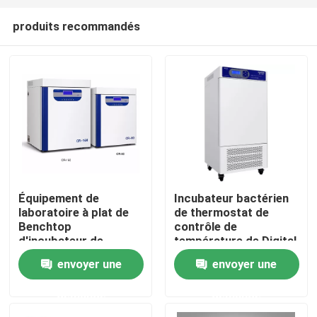
produits recommandés
Équipement de
Incubateur bactérien
laboratoire à plat de
de thermostat de
Accueil
Benchtop
contrôle de
d'incubateur de
température de Digital
culture cellulaire de
d'incubateur de CO2
envoyer une
envoyer une
A propos de nous
CO2 grand pour la
de DBO de Constant
médecine de
Temperature de
demande
demande
microbiologie
laboratoire
Contacts