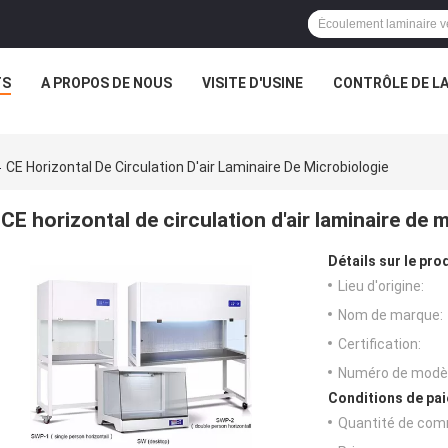
TS
A PROPOS DE NOUS
VISITE D'USINE
CONTRÔLE DE LA
CE Horizontal De Circulation D'air Laminaire De Microbiologie
CE horizontal de circulation d'air laminaire de 
Détails sur le prod
Lieu d'origine:
Nom de marque:
Certification:
Numéro de modèl
Conditions de pai
Quantité de com