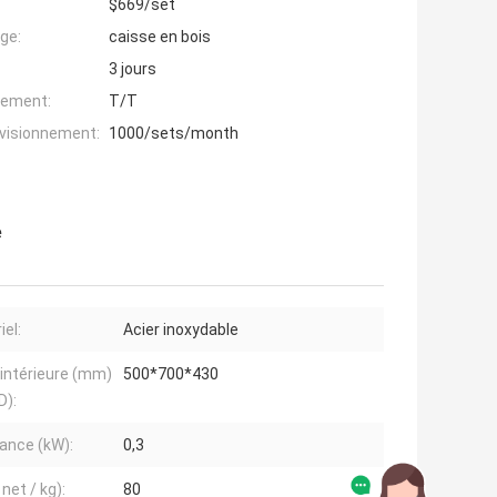
$669/set
ge:
caisse en bois
3 jours
iement:
T/T
ovisionnement:
1000/sets/month
e
iel:
Acier inoxydable
e intérieure (mm)
500*700*430
D):
ance (kW):
0,3
net / kg):
80