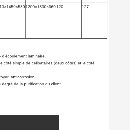
10×1450×580
1200×1530×660
120
127
e d'écoulement laminaire.
e côté simple de célibataires (deux côtés) et le côté
toyer, anticorrosion.
egré de la purification du client.