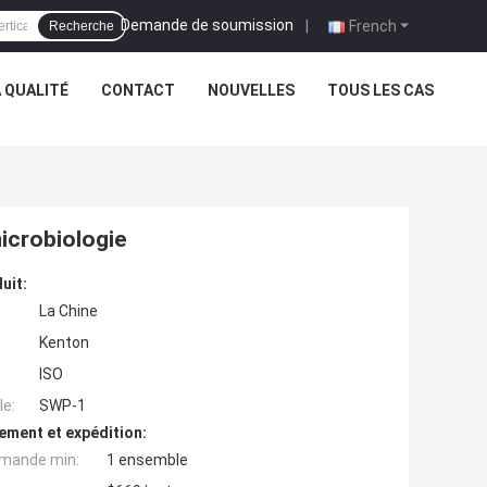
Demande de soumission
|
French
Recherche
 QUALITÉ
CONTACT
NOUVELLES
TOUS LES CAS
microbiologie
uit:
La Chine
Kenton
ISO
e:
SWP-1
ement et expédition:
mande min:
1 ensemble