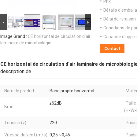
Prix:
Détails d'emballa
Délai de livraison:
Conditions de pa
Image Grand :
CE horizontal de circulation d'air
Capacité d'appr
laminaire de microbiologie
Contact
CE horizontal de circulation d'air laminaire de microbiologi
description de
Nom de produit:
Banc propre horizontal
Matér
≤62dB
Taill
Bruit:
(H×W×
Tension (v):
220
Puiss
Vitesse du vent (m/s):
0,25 ~0,45
Poids 