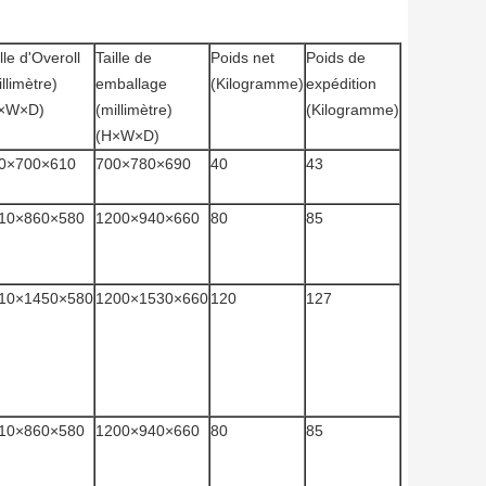
lle d'Overoll
Taille de
Poids net
Poids de
llimètre)
emballage
(Kilogramme)
expédition
×W×D)
(millimètre)
(Kilogramme)
(H×W×D)
0×700×610
700×780×690
40
43
10×860×580
1200×940×660
80
85
10×1450×580
1200×1530×660
120
127
10×860×580
1200×940×660
80
85