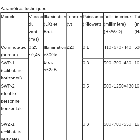
Paramètres techniques :
Modèle
Vitesse
Illumination
Tension
Puissance
Taille intérieure
Tai
du
(LX) et
(v)
(Kilowatt)
(millimètre)
(mi
vent
Bruit
(H×W×D)
(H
(m/s)
Commutateur
0,25
Illumination
220
0,1
410×670×440
58
(bureau)
~0,45
≥300lx
Bruit
SWP-1
0,3
500×700×430
16
≤62dB
(célibataire
horizontal)
SWP-2
0,5
500×1250×430
16
(double
personne
horizontale
)
SWZ-1
0,3
500×700×550
16
(célibataire
verticale)