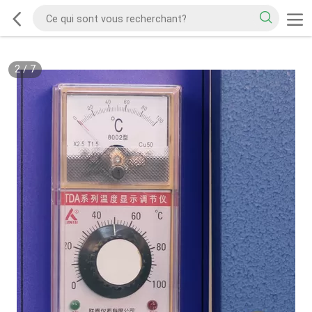
2
/
7