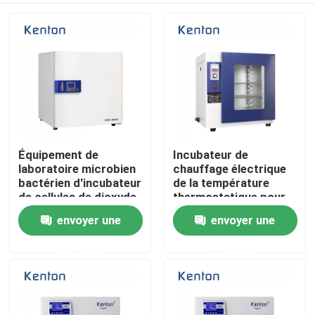
Équipement de
Incubateur de
laboratoire microbien
chauffage électrique
bactérien d'incubateur
de la température
de cellules de dioxyde
thermostatique pour
de carbone de la veste
le laboratoire
envoyer une
envoyer une
Accueil
d'eau IR
demande
demande
A propos de nous
Contacts