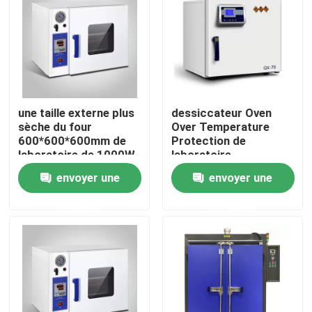
Produits
Un four plus sec de laboratoire
une taille externe plus
dessiccateur Oven
sèche du four
Over Temperature
Four de séchage industriel
600*600*600mm de
Protection de
laboratoire de 1000W
laboratoire
SUS304
d'affichage à LED de
Incubateur thermostatique
envoyer une
envoyer une
1000W
demande
demande
Incubateur de refroidissement
Chambre d'humidité de la température
Chambre climatique