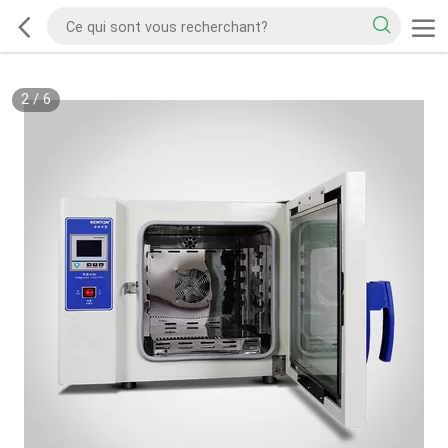
2
/
6