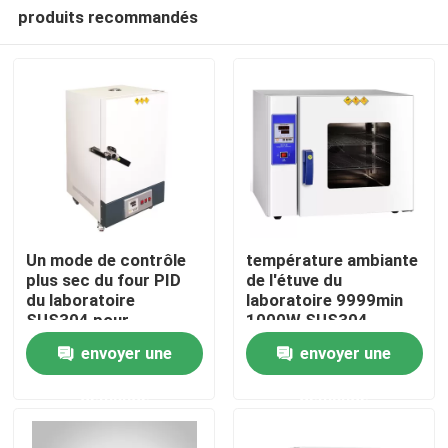
produits recommandés
Un mode de contrôle
température ambiante
plus sec du four PID
de l'étuve du
du laboratoire
laboratoire 9999min
Accueil
SUS304 pour
1000W SUS304
industriel
50~300℃
envoyer une
envoyer une
A propos de nous
demande
demande
Contacts