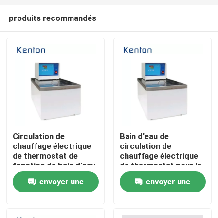
produits recommandés
Circulation de
Bain d'eau de
chauffage électrique
circulation de
Accueil
de thermostat de
chauffage électrique
fonction de bain d'eau
de thermostat pour la
multi de laboratoire
fonction multi de
envoyer une
envoyer une
A propos de nous
laboratoire
demande
demande
Contacts