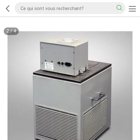
2
/
4