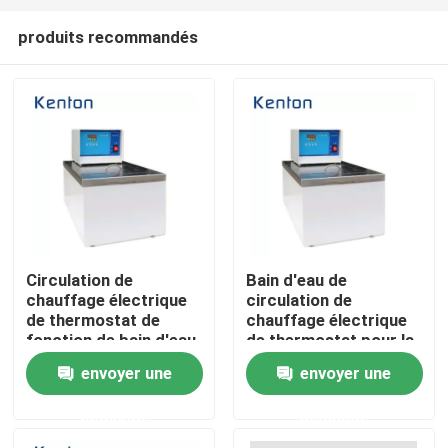
produits recommandés
Circulation de
Bain d'eau de
chauffage électrique
circulation de
Accueil
de thermostat de
chauffage électrique
fonction de bain d'eau
de thermostat pour la
multi de laboratoire
fonction multi de
envoyer une
envoyer une
A propos de nous
laboratoire
demande
demande
Contacts