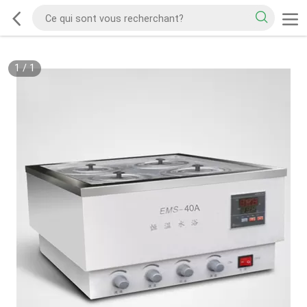
1
/
1