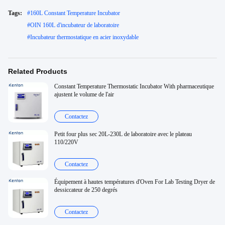
Tags:
#
160L Constant Temperature Incubator
#
OIN 160L d'incubateur de laboratoire
#
Incubateur thermostatique en acier inoxydable
Related Products
Constant Temperature Thermostatic Incubator With pharmaceutique
ajustent le volume de l'air
Contactez
Petit four plus sec 20L-230L de laboratoire avec le plateau
110/220V
Contactez
Équipement à hautes températures d'Oven For Lab Testing Dryer de
dessiccateur de 250 degrés
Contactez