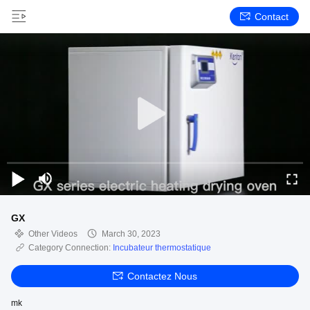
Contact
GX
Other Videos
March 30, 2023
Category Connection:
Incubateur thermostatique
Contactez Nous
mk