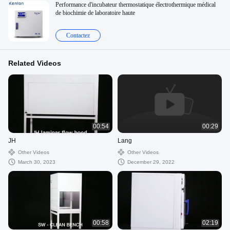
Performance d'incubateur thermostatique électrothermique médical
de biochimie de laboratoire haute
Contactez
Related Videos
00:54
00:29
JH
Lang
Other Videos
Other Videos
March 30, 2023
December 29, 2022
00:58
02:19