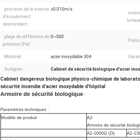
précision de la vitesse
±0.015m/s
inten
d'écoulement
lumine
descendant:
plage de différence de
0~500
Puiss
pression (Pa):
Matériel:
acier inoxydable 304
Garan
Surligner:
Cabinet de sécurité biologique d'acier ino
Cabinet dangereux biologique physico-chimique de laborato
sécurité incendie d'acier inoxydable d'hôpital
Armoire de sécurité biologique
:
Paramètres techniques :
Modèle de produit
A2-
Armoire de sécurité biolog
A2-1000G (D)
A2-13