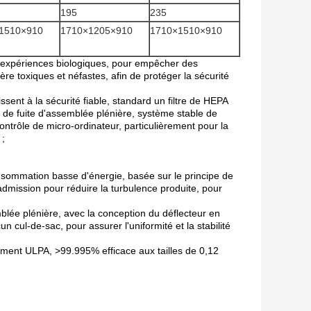
195
235
1510×910
1710×1205×910
1710×1510×910
 expériences biologiques, pour empêcher des
e toxiques et néfastes, afin de protéger la sécurité
sent à la sécurité fiable, standard un filtre de HEPA
n de fuite d'assemblée plénière, système stable de
contrôle de micro-ordinateur, particulièrement pour la
 ;
nsommation basse d'énergie, basée sur le principe de
admission pour réduire la turbulence produite, pour
blée plénière, avec la conception du déflecteur en
 cul-de-sac, pour assurer l'uniformité et la stabilité
ment ULPA, >99.995% efficace aux tailles de 0,12