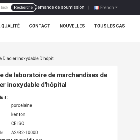
Demande de soumission
|
French
Recherche
 QUALITÉ
CONTACT
NOUVELLES
TOUS LES CAS
Cabinet Dangereux Physico-Chimique Biologique De Laboratoire De Marchandises De Liquide Inflammable De Cabinet De Sécurité D'acier Inoxydable D'hôpital
e de laboratoire de marchandises de
er inoxydable d'hôpital
uit:
porcelaine
kenton
CE ISO
e:
A2/B2-1000D