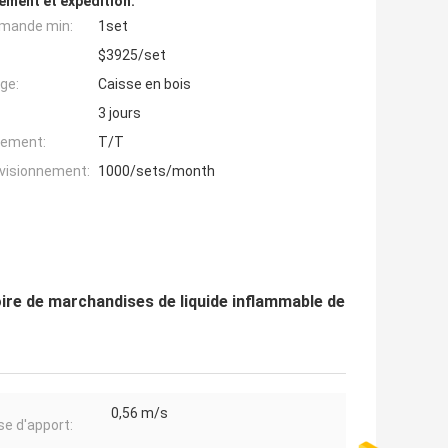
ement et expédition:
mande min:
1set
$3925/set
ge:
Caisse en bois
3 jours
iement:
T/T
ovisionnement:
1000/sets/month
ire de marchandises de liquide inflammable de
0,56 m/s
se d'apport: