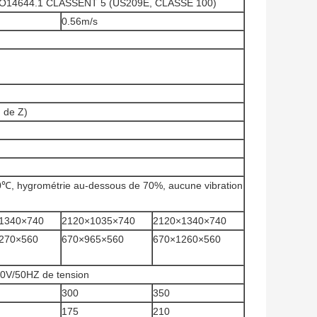
 ISO14644.1 CLASSENT 5 (US209E, CLASSE 100)
0.56m/s
, de Z)
℃, hygrométrie au-dessous de 70%, aucune vibration
1340×740
2120×1035×740
2120×1340×740
270×560
670×965×560
670×1260×560
0V/50HZ de tension
300
350
175
210