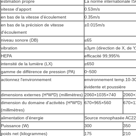
estimation propre
La norme internationale
vitesse d'apport
0.53m/s
en bas de la vitesse d'écoulement
0.35m/s
en bas de la précision de vitesse
±0.015m/s
d'écoulement
niveau sonore (DB)
≤65
vibration
≤3μm (direction de X, de Y
HEPA
efficacité 99,995%
intensité de la lumière (LX)
≥650
gamme de différence de pression (PA)
0~500
actionnez l'environnement
environnement temp.10-30
évidente et poussière
dimensions externes (H*W*D) (millimètres)
2060×1035×740
2060×
dimension du domaine d'activités (H*W*D)
670×965×560
670×1
(millimètres)
alimentation d'énergie
Source monophasée AC22
Puissance (W)
300
350
poids net (kilogrammes)
175
210