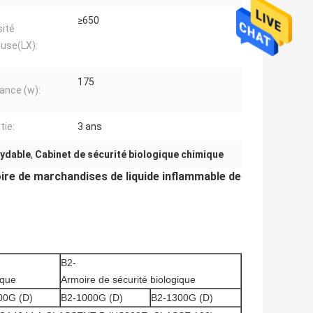
≥650
sité
use(LX):
175
ance (w):
tie:
3 ans
xydable
,
Cabinet de sécurité biologique chimique
ire de marchandises de liquide inflammable de
B2-
ique
Armoire de sécurité biologique
00G (D)
B2-1000G (D)
B2-1300G (D)