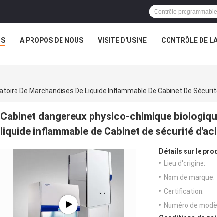
TS
A PROPOS DE NOUS
VISITE D'USINE
CONTRÔLE DE LA
Cabinet dangereux physico-chimique biologiqu
liquide inflammable de Cabinet de sécurité d'aci
Détails sur le prod
Lieu d'origine:
Nom de marque:
Certification:
Numéro de modèl