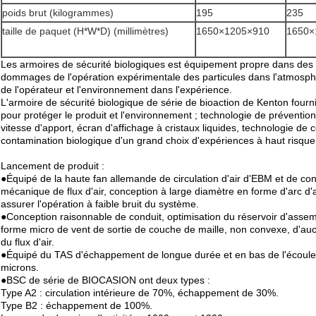
poids brut (kilogrammes)
195
235
taille de paquet (H*W*D) (millimètres)
1650×1205×910
1650×
Les armoires de sécurité biologiques est équipement propre dans des
dommages de l'opération expérimentale des particules dans l'atmosphèr
de l'opérateur et l'environnement dans l'expérience.
L'armoire de sécurité biologique de série de bioaction de Kenton fournis
pour protéger le produit et l'environnement ; technologie de préventio
vitesse d'apport, écran d'affichage à cristaux liquides, technologie de 
contamination biologique d'un grand choix d'expériences à haut risque
Lancement de produit :
●Équipé de la haute fan allemande de circulation d'air d'EBM et de co
mécanique de flux d'air, conception à large diamètre en forme d'arc d'
assurer l'opération à faible bruit du système.
●Conception raisonnable de conduit, optimisation du réservoir d'assem
forme micro de vent de sortie de couche de maille, non convexe, d'aucun
du flux d'air.
●Équipé du TAS d'échappement de longue durée et en bas de l'écoule
microns.
●BSC de série de BIOCASION ont deux types :
Type A2 : circulation intérieure de 70%, échappement de 30%.
Type B2 : échappement de 100%.