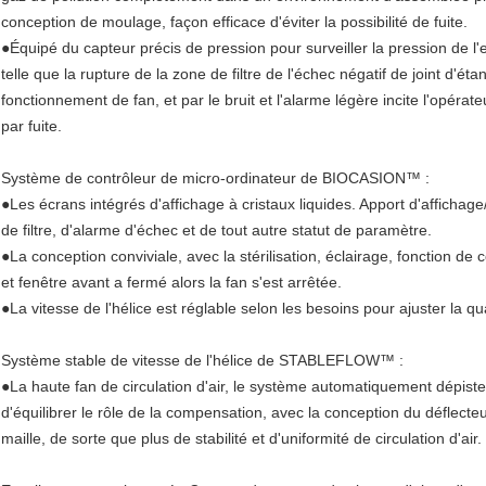
conception de moulage, façon efficace d'éviter la possibilité de fuite.
●Équipé du capteur précis de pression pour surveiller la pression de l'
telle que la rupture de la zone de filtre de l'échec négatif de joint d'é
fonctionnement de fan, et par le bruit et l'alarme légère incite l'opér
par fuite.
Système de contrôleur de micro-ordinateur de BIOCASION™ :
●Les écrans intégrés d'affichage à cristaux liquides. Apport d'affichag
de filtre, d'alarme d'échec et de tout autre statut de paramètre.
●La conception conviviale, avec la stérilisation, éclairage, fonction d
et fenêtre avant a fermé alors la fan s'est arrêtée.
●La vitesse de l'hélice est réglable selon les besoins pour ajuster la q
Système stable de vitesse de l'hélice de STABLEFLOW™ :
●La haute fan de circulation d'air, le système automatiquement dépistera
d'équilibrer le rôle de la compensation, avec la conception du déflect
maille, de sorte que plus de stabilité et d'uniformité de circulation d'air.