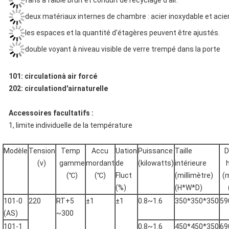
fans à faible bruit et conduit de recyclage d'air.
deux matériaux internes de chambre : acier inoxydable et acier
les espaces et la quantité d'étagères peuvent être ajustés.
double voyant à niveau visible de verre trempé dans la porte
101: circulationà air forcé
202: circulationd'airnaturelle
Accessoires facultatifs :
1, limite individuelle de la température
Modèle
Tension
Temp
Accu
Uation
Puissance
Taille
D
(v)
gamme
mordant
de
(kilowatts)
intérieure
(℃)
(℃)
Fluct
(millimètre)
(m
(%)
(H*W*D)
101-0
220
RT+5
±1
±1
0.8~1.6
350*350*350
59
(AS)
~300
101-1
0.8~1.6
450*450*350
69