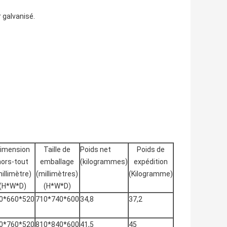
 galvanisé.
imension
Taille de
Poids net
Poids de
hors-tout
emballage
(kilogrammes)
expédition
illimètre)
(millimètres)
(Kilogramme)
(H*W*D)
(H*W*D)
0*660*520
710*740*600
34,8
37,2
0*760*520
810*840*600
41,5
45