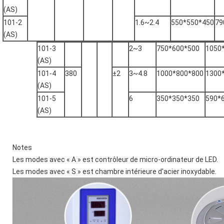
(AS)
101-2
1.6~2.4
550*550*450
79
(AS)
101-3
2~3
750*600*500
1050
(AS)
101-4
380
±2
3~4.8
1000*800*800
1300
(AS)
101-5
6
350*350*350
590*
(AS)
Notes
Les modes avec « A » est contrôleur de micro-ordinateur de LED.
Les modes avec « S » est chambre intérieure d'acier inoxydable.