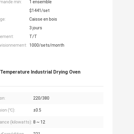
mande min:
1 ensemble
$1441/set
ge:
Caisse en bois
3 jours
iement:
T/T
ovisionnement:
1000/sets/month
 Temperature Industrial Drying Oven
on:
220/380
sion (℃):
±0.5
ance (kilowatts):
8 ~ 12