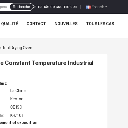
Demande de soumission
|
French
Recherche
 QUALITÉ
CONTACT
NOUVELLES
TOUS LES CAS
trial Drying Oven
de Constant Temperature Industrial
uit:
La Chine
Kenton
CE ISO
e:
KH/101
ement et expédition: