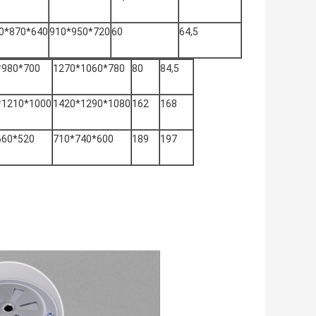
0*870*640
910*950*720
60
64,5
*980*700
1270*1060*780
80
84,5
*1210*1000
1420*1290*1080
162
168
660*520
710*740*600
189
197