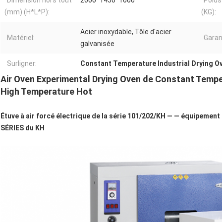
Dimension hors tout
2000*1450*1000
Poids
(mm) (H*L*P):
(KG):
Acier inoxydable, Tôle d'acier
Matériel:
Garan
galvanisée
Surligner:
Constant Temperature Industrial Drying O
Air Oven Experimental Drying Oven de Constant Tempe
High Temperature Hot
Étuve à air forcé électrique de la série 101/202/KH — — équipement d
SÉRIES du KH