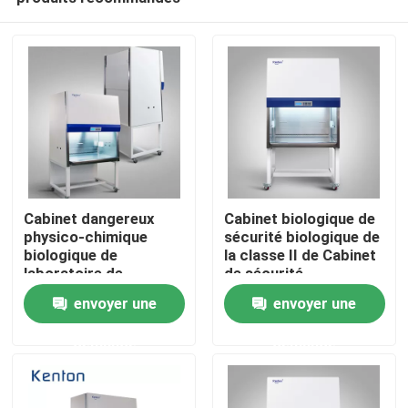
Cabinet dangereux
Cabinet biologique de
physico-chimique
sécurité biologique de
biologique de
la classe II de Cabinet
laboratoire de
de sécurité
Accueil
marchandises de
d'échappement d'air
envoyer une
envoyer une
liquide inflammable de
de la pièce propre
Cabinet de sécurité
100%
demande
demande
A propos de nous
d'acier inoxydable
d'hôpital
Contacts