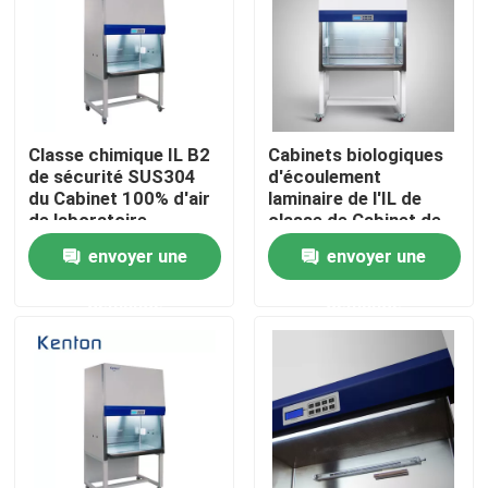
Produits
Un four plus sec de laboratoire
Classe chimique IL B2
Cabinets biologiques
de sécurité SUS304
d'écoulement
du Cabinet 100% d'air
laminaire de l'IL de
Four de séchage industriel
de laboratoire
classe de Cabinet de
biologique
sécurité de
envoyer une
envoyer une
d'échappement
laboratoire moderne
Incubateur thermostatique
demande
demande
Incubateur de refroidissement
Chambre d'humidité de la température
Chambre climatique