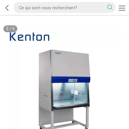
2
/
6