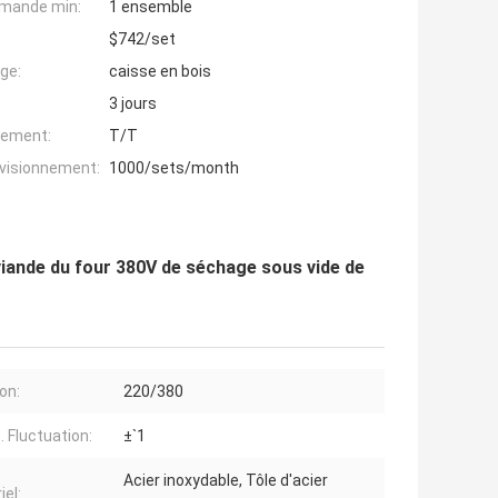
mande min:
1 ensemble
$742/set
ge:
caisse en bois
3 jours
iement:
T/T
ovisionnement:
1000/sets/month
 viande du four 380V de séchage sous vide de
on:
220/380
 Fluctuation:
±`1
Acier inoxydable, Tôle d'acier
iel: