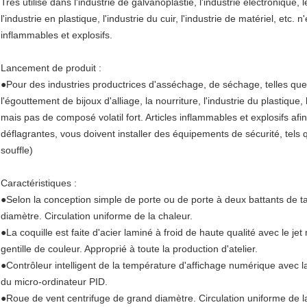
Très utilisé dans l'industrie de galvanoplastie, l'industrie électronique, l
l'industrie en plastique, l'industrie du cuir, l'industrie de matériel, etc
inflammables et explosifs.
Lancement de produit :
●Pour des industries productrices d'asséchage, de séchage, telles que l'
l'égouttement de bijoux d'alliage, la nourriture, l'industrie du plastique,
mais pas de composé volatil fort. Articles inflammables et explosifs afin d
déflagrantes, vous doivent installer des équipements de sécurité, tels 
souffle)
Caractéristiques :
●Selon la conception simple de porte ou de porte à deux battants de ta
diamètre. Circulation uniforme de la chaleur.
●La coquille est faite d'acier laminé à froid de haute qualité avec le je
gentille de couleur. Approprié à toute la production d'atelier.
●Contrôleur intelligent de la température d'affichage numérique avec la
du micro-ordinateur PID.
●Roue de vent centrifuge de grand diamètre. Circulation uniforme de l