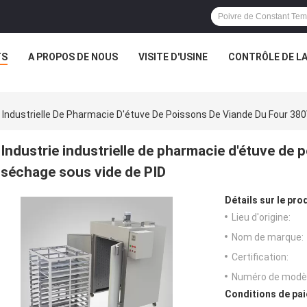
TS
A PROPOS DE NOUS
VISITE D'USINE
CONTRÔLE DE LA
e Industrielle De Pharmacie D'étuve De Poissons De Viande Du Four 38
Industrie industrielle de pharmacie d'étuve de
séchage sous vide de PID
Détails sur le prod
Lieu d'origine:
Nom de marque:
Certification:
Numéro de modèl
Conditions de pai