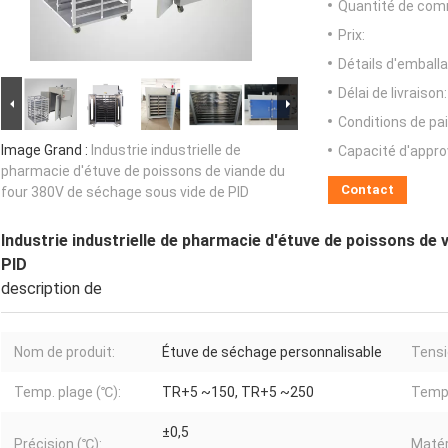
Quantité de com
Prix:
Détails d'emballa
Délai de livraison:
Conditions de pa
Image Grand :
Industrie industrielle de
Capacité d'appr
pharmacie d'étuve de poissons de viande du
Contact
four 380V de séchage sous vide de PID
Industrie industrielle de pharmacie d'étuve de poissons de
PID
description de
Nom de produit:
Étuve de séchage personnalisable
Tensi
Temp. plage (℃):
TR+5 ~150, TR+5 ~250
Temp.
±0,5
Précision (℃):
Matér