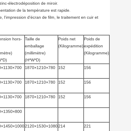
inc-électrodéposition de miroir.
entation de la température est rapide.
, l'impression d'écran de film, le traitement en cuir et
nsion hors-
Taille de
Poids net
Poids de
emballage
(Kilogramme)
expédition
limètre)
(millimètre)
(Kilogramme)
W*D)
(H*W*D)
0×1130×700
1870×1210×780
152
156
0×1130×700
1870×1210×780
152
156
0×1130×700
1870×1210×780
152
156
0×1350×800
0×1450×1000
2120×1530×1080
214
221