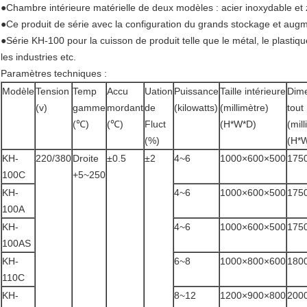
●Chambre intérieure matérielle de deux modèles : acier inoxydable et z
●Ce produit de série avec la configuration du grands stockage et augm
●Série KH-100 pour la cuisson de produit telle que le métal, le plastique
les industries etc.
Paramètres techniques :
Modèle
Tension
Temp
Accu
Uation
Puissance
Taille intérieure
Dime
(v)
gamme
mordant
de
(kilowatts)
(millimètre)
tout
(℃)
(℃)
Fluct
(H*W*D)
(mil
(%)
(H*
KH-
220/380
Droite
±0.5
±2
4~6
1000×600×500
175
100C
+5~250
KH-
4~6
1000×600×500
175
100A
KH-
4~6
1000×600×500
175
100AS
KH-
6~8
1000×800×600
180
110C
KH-
8~12
1200×900×800
200