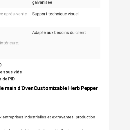
galvanisée
ce après-vente
Support technique visuel
Adapté aux besoins du client
 intérieure:
D
,
ge sous vide
,
s de PID
t de main d'OvenCustomizable Herb Pepper
 entreprises industrielles et extrayantes, production