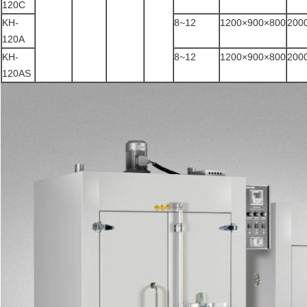
120C
KH-
8~12
1200×900×800
200
120A
KH-
8~12
1200×900×800
200
120AS