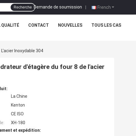
Demande de soumission
|
French
Recherche
 QUALITÉ
CONTACT
NOUVELLES
TOUS LES CAS
L'acier Inoxydable 304
ateur d'étagère du four 8 de l'acier
uit:
La Chine
Kenton
CE ISO
e:
XH-180
ement et expédition: