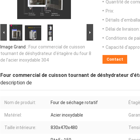
Quantité de com
Prix:
Détails d'emballa
Délai de livraison:
Conditions de pa
Image Grand :
Four commercial de cuisson
Capacité d'appr
tournant de déshydrateur d'étagère du four 8
Contact
de l'acier inoxydable 304
Four commercial de cuisson tournant de déshydrateur d'étag
description de
Nom de produit:
Four de séchage rotatif
Étagè
Matériel:
Acier inoxydable
Garan
Taille intérieure:
830x470x480
Tensi