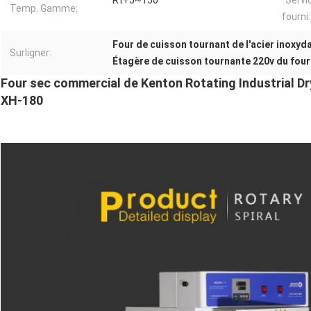
Rt+5~150
Servi
Temp. Gamme:
fourni:
Four de cuisson tournant de l'acier inoxyd
Surligner:
Étagère de cuisson tournante 220v du four
Four sec commercial de Kenton Rotating Industrial Dry
XH-180