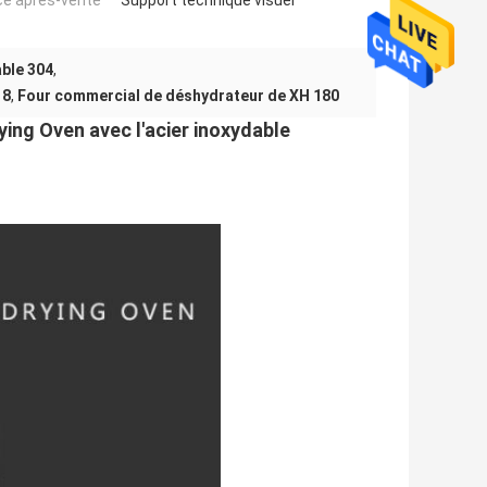
ce après-vente
Support technique visuel
able 304
,
 8
,
Four commercial de déshydrateur de XH 180
ing Oven avec l'acier inoxydable