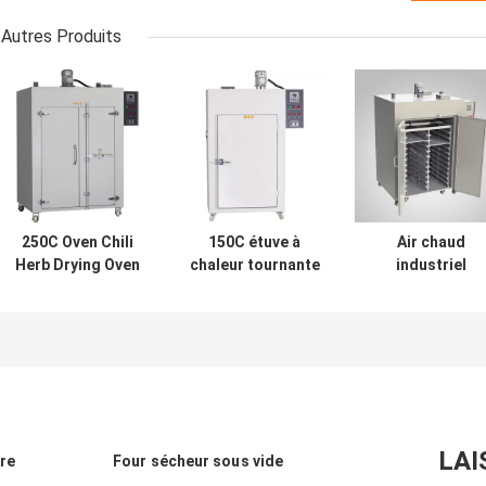
Autres Produits
250C Oven Chili
150C étuve à
Air chaud
Herb Drying Oven
chaleur tournante
industriel
Chamber de
chaude plus
séchant l'air Ov
séchage
sèche industrielle
For Chemicals
industriel
commerciale du
d'Oven Electric
1000mm
four 5kw
Heating Dry Ho
LAI
ire
Four sécheur sous vide