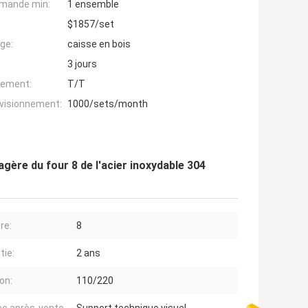
mande min:
1 ensemble
$1857/set
ge:
caisse en bois
3 jours
iement:
T/T
ovisionnement:
1000/sets/month
ère du four 8 de l'acier inoxydable 304
re:
8
tie:
2 ans
on:
110/220