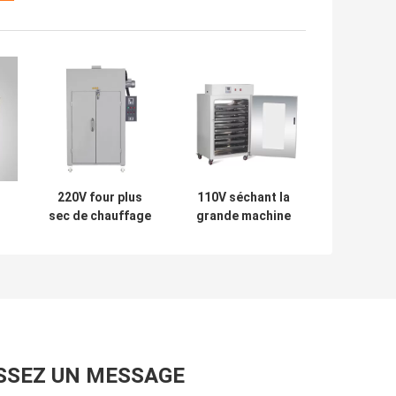
220V four plus
110V séchant la
sec de chauffage
grande machine
en
électrique
de dessiccateur
intérieur
d'Oven Industrial
industriel de
150C avec de
t
l'étuve SUS304
l'acier de
Stainlees
SSEZ UN MESSAGE