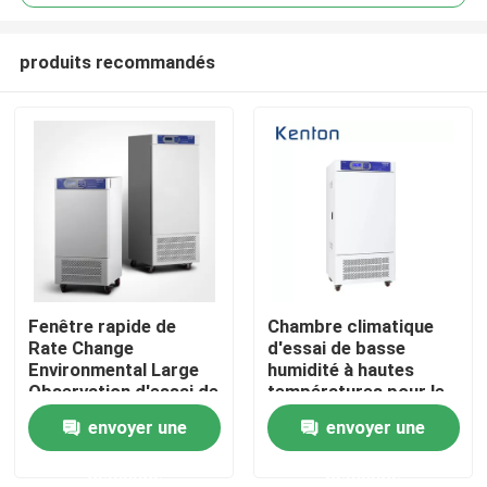
produits recommandés
Fenêtre rapide de
Chambre climatique
Accueil
Rate Change
d'essai de basse
Environmental Large
humidité à hautes
Observation d'essai de
températures pour le
A propos de nous
contrôle de PLC de la
laboratoire 250L
envoyer une
envoyer une
température
environnemental
climatique de chambre
demande
demande
Contacts