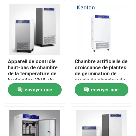
Produits
Un four plus sec de laboratoire
Four de séchage industriel
Appareil de contrôle
Chambre artificielle de
haut-bas de chambre
croissance de plantes
de la température de
de germination de
Incubateur thermostatique
la chambre 250L de
graine de chambre de
Constant
culture de climat
envoyer une
envoyer une
Temperature And
d'acier inoxydable
Incubateur de refroidissement
Humidity Climatic
demande
demande
Chambre d'humidité de la température
Chambre climatique