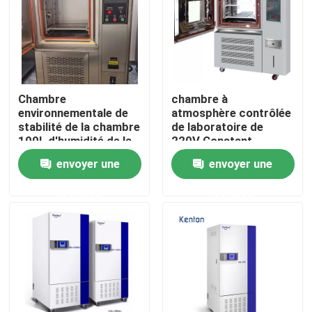
Produits
Un four plus sec de laboratoire
Chambre
chambre à
environnementale de
atmosphère contrôlée
stabilité de la chambre
de laboratoire de
Four de séchage industriel
100L d'humidité de la
220V Constant
température de
Environmental Test
envoyer une
envoyer une
-40~150C
Chambers 225L
Incubateur thermostatique
demande
demande
Incubateur de refroidissement
Chambre d'humidité de la température
Chambre climatique