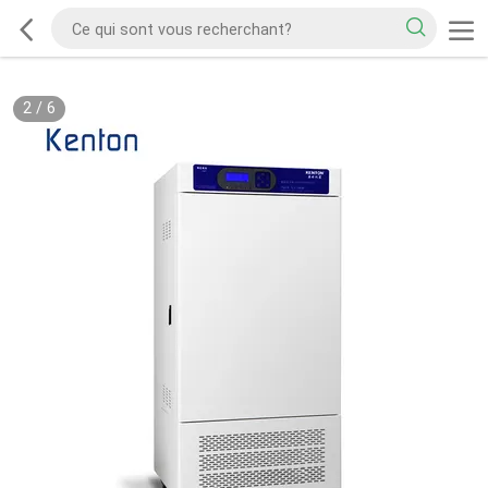
2
/
6