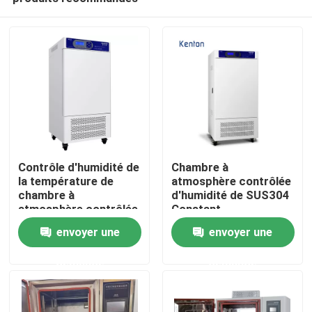
Contrôle d'humidité de
Chambre à
la température de
atmosphère contrôlée
chambre à
d'humidité de SUS304
atmosphère contrôlée
Constant
Accueil
de la chambre SUS304
Temperature Humidity
envoyer une
envoyer une
d'humidité de la
Chamber LRH
température de LRH
demande
demande
A propos de nous
Contacts