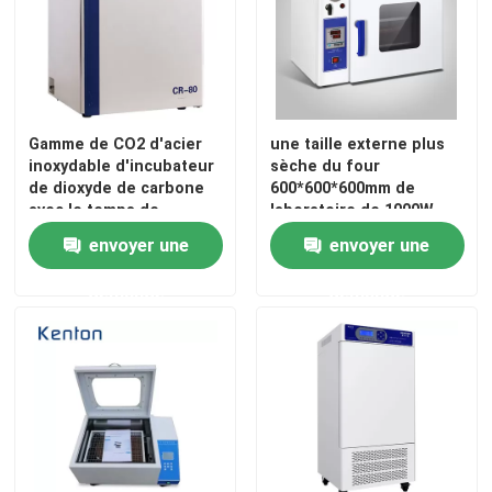
Gamme de CO2 d'acier
une taille externe plus
inoxydable d'incubateur
sèche du four
de dioxyde de carbone
600*600*600mm de
avec le temps de
laboratoire de 1000W
rétablissement de 2
SUS304
envoyer une
envoyer une
minutes
demande
demande
Aperçu
Produits
A propos de nous