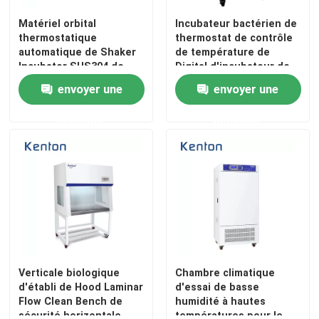
Matériel orbital
Incubateur bactérien de
thermostatique
thermostat de contrôle
Visite d'usine
automatique de Shaker
de température de
Incubator SUS304 de
Digital d'incubateur de
laboratoire
CO2 de DBO de
Contrôle de la qualité
envoyer une
envoyer une
Constant Temperature
de laboratoire
demande
demande
Contact
nouvelles
Tous les cas
Un four plus sec de laboratoire
Verticale biologique
Chambre climatique
d'établi de Hood Laminar
d'essai de basse
Flow Clean Bench de
humidité à hautes
Four de séchage industriel
sécurité horizontale
températures pour le