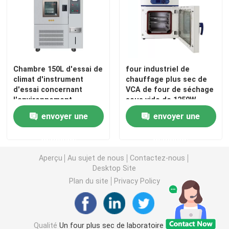
Incubateur thermostatique
Incubateur de refroidissement
Chambre 150L d'essai de
four industriel de
climat d'instrument
chauffage plus sec de
d'essai concernant
VCA de four de séchage
Chambre d'humidité de la température
l'environnement
sous vide de 1250W
d'humidité de la
SUS304
envoyer une
envoyer une
température
Chambre climatique
demande
demande
Cabinet de circulation d'air laminaire
Aperçu
Au sujet de nous
Contactez-nous
Desktop Site
Plan du site
Privacy Policy
Cabinet de sécurité biologique
Four sécheur sous vide
Qualité
Un four plus sec de laboratoire
Usine De