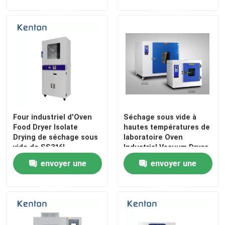
demande
demande
Visite d'usine
Contrôle de la qualité
Contact
Four industriel d'Oven
Séchage sous vide à
nouvelles
Food Dryer Isolate
hautes températures de
Drying de séchage sous
laboratoire Oven
vide de SS316L
Industrial Vacuum Dryer
Tous les cas
envoyer une
envoyer une
demande
demande
Un four plus sec de laboratoire
Four de séchage industriel