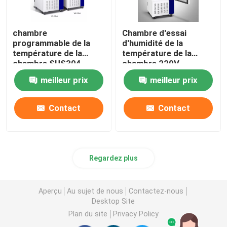
chambre
Chambre d'essai
programmable de la
d'humidité de la
température de la
température de la
chambre SUS304
chambre 220V
d'humidité de la
d'humidité de la
meilleur prix
meilleur prix
température 65C
température d'OEM
Contact
Contact
Regardez plus
Aperçu
Au sujet de nous
Contactez-nous
Desktop Site
Plan du site
Privacy Policy