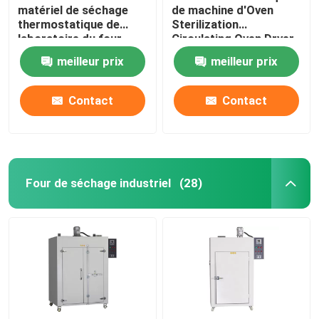
matériel de séchage
de machine d'Oven
thermostatique de
Sterilization
laboratoire du four
Circulating Oven Dryer
60Hz de dessication
d'air chaud de DHG
meilleur prix
meilleur prix
par convection
Contact
Contact
Four de séchage industriel
(28)