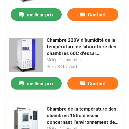
meilleur prix
Contact
Visite d'usine
Contrôle de la qualité
Chambre 220V d'humidité de la
température de laboratoire des
Contact
chambres 60C d'essai
concernant l'environnement de
MOQ：1 ensemble
drogue
Prix：$4161/set
nouvelles
meilleur prix
Contact
Tous les cas
Un four plus sec de laboratoire
Chambre de la température des
chambres 150c d'essai
concernant l'environnement de
Four de séchage industriel
laboratoire et d'essai d'humidité
MOQ：1 ensemble