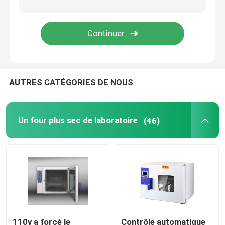
Shaker Incubator orbital
Incubateur de CO2
AUTRES CATÉGORIES DE NOUS
Incubateur anaérobie
Chambres d'essais environnementaux
Un four plus sec de laboratoire
(46)
Agitateur d'incubateur de plaquettes
Four à moufle
Bain-marie de laboratoire
110v a forcé le
Contrôle automatique