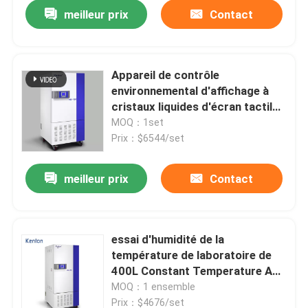
meilleur prix
Contact
Appareil de contrôle
environnemental d'affichage à
cristaux liquides d'écran tactile
de climat d'essai de chambre
MOQ：1set
d'humidité programmable de la
Prix：$6544/set
température
meilleur prix
Contact
Aperçu
essai d'humidité de la
température de laboratoire de
Produits
400L Constant Temperature And
Humidity Chamber
MOQ：1 ensemble
A propos de nous
Prix：$4676/set