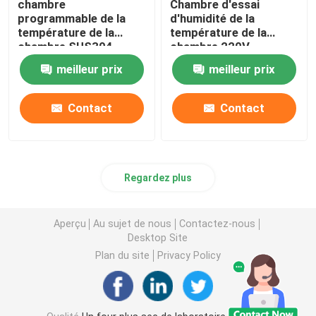
chambre
Chambre d'essai
programmable de la
d'humidité de la
température de la
température de la
chambre SUS304
chambre 220V
d'humidité de la
d'humidité de la
meilleur prix
meilleur prix
température 65C
température d'OEM
Contact
Contact
Regardez plus
Aperçu
Au sujet de nous
Contactez-nous
Desktop Site
Plan du site
Privacy Policy