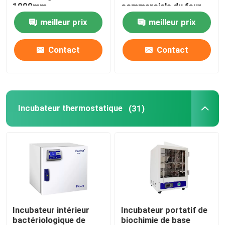
1000mm
commerciale du four
5kw
meilleur prix
meilleur prix
Shaker Incubator orbital
Contact
Contact
Incubateur de CO2
Incubateur anaérobie
Incubateur thermostatique
(31)
Chambres d'essais environnementaux
Agitateur d'incubateur de plaquettes
Four à moufle
Incubateur intérieur
Incubateur portatif de
Bain-marie de laboratoire
bactériologique de
biochimie de base