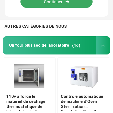
Visite d'usine
AUTRES CATÉGORIES DE NOUS
Contrôle de la qualité
Un four plus sec de laboratoire
(46)
Contact
nouvelles
Tous les cas
Un four plus sec de laboratoire
110v a forcé le
Contrôle automatique
matériel de séchage
de machine d'Oven
thermostatique de
Sterilization
Four de séchage industriel
laboratoire du four
Circulating Oven Dryer