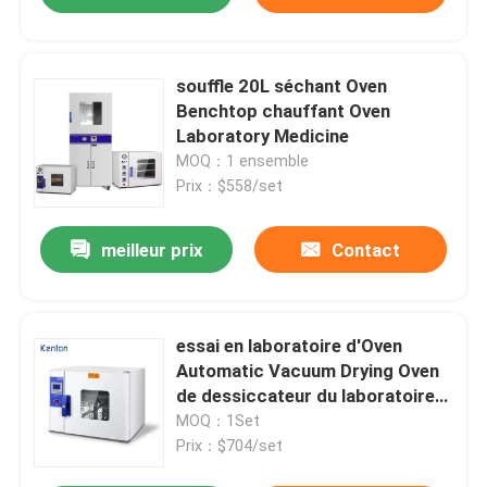
souffle 20L séchant Oven
Benchtop chauffant Oven
Laboratory Medicine
MOQ：1 ensemble
Prix：$558/set
meilleur prix
Contact
essai en laboratoire d'Oven
Automatic Vacuum Drying Oven
de dessiccateur du laboratoire
20-230L 600C
MOQ：1Set
Prix：$704/set