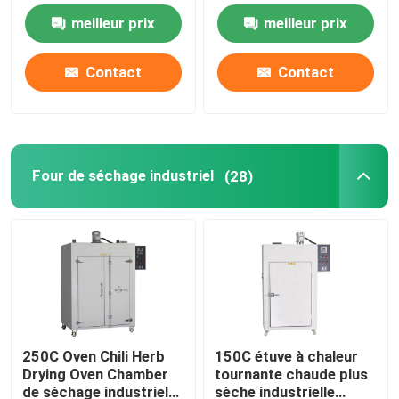
60Hz de dessication
d'air chaud de DHG
meilleur prix
meilleur prix
par convection
Incubateur thermostatique
Contact
Contact
Incubateur de refroidissement
Chambre d'humidité de la température
Four de séchage industriel
(28)
Chambre climatique
Cabinet de circulation d'air laminaire
Cabinet de sécurité biologique
250C Oven Chili Herb
150C étuve à chaleur
Drying Oven Chamber
tournante chaude plus
Four sécheur sous vide
de séchage industriel
sèche industrielle