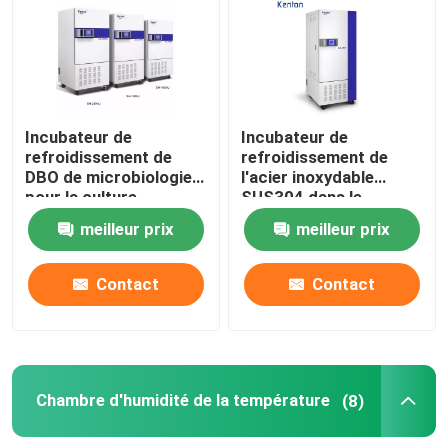
Incubateur thermostatique
Incubateur de refroidissement
Incubateur de
Incubateur de
refroidissement de
refroidissement de
DBO de microbiologie
l'acier inoxydable
Chambre d'humidité de la température
pour la culture
SUS304 dans le
bactérienne 110V
laboratoire médical
meilleur prix
meilleur prix
220V
400L
Chambre climatique
Contact
Contact
Cabinet de circulation d'air laminaire
Cabinet de sécurité biologique
Chambre d'humidité de la température
(8)
Four sécheur sous vide