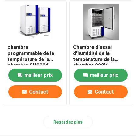
Shaker Incubator orbital
Incubateur de CO2
chambre
Chambre d'essai
Incubateur anaérobie
programmable de la
d'humidité de la
température de la
température de la
chambre SUS304
chambre 220V
d'humidité de la
d'humidité de la
Chambres d'essais environnementaux
meilleur prix
meilleur prix
température 65C
température d'OEM
Agitateur d'incubateur de plaquettes
Contact
Contact
Four à moufle
Regardez plus
Bain-marie de laboratoire