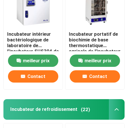
Visite d'usine
Incubateur intérieur
Incubateur portatif de
Contrôle de la qualité
bactériologique de
biochimie de base
laboratoire de
thermostatique
l'incubateur SUS304 de
agricole de l'incubateur
Contact
haute précision
110V 220V
meilleur prix
meilleur prix
nouvelles
Contact
Contact
Tous les cas
Un four plus sec de laboratoire
Incubateur de refroidissement
(22)
Four de séchage industriel