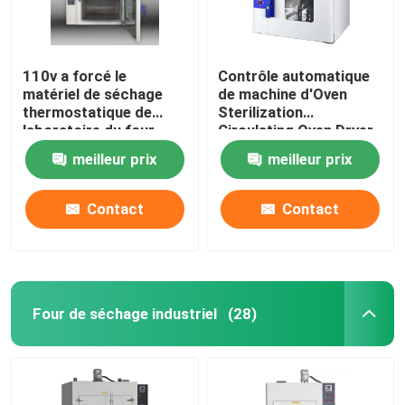
110v a forcé le
Contrôle automatique
matériel de séchage
de machine d'Oven
thermostatique de
Sterilization
laboratoire du four
Circulating Oven Dryer
60Hz de dessication
d'air chaud de DHG
meilleur prix
meilleur prix
par convection
Contact
Contact
Four de séchage industriel
(28)