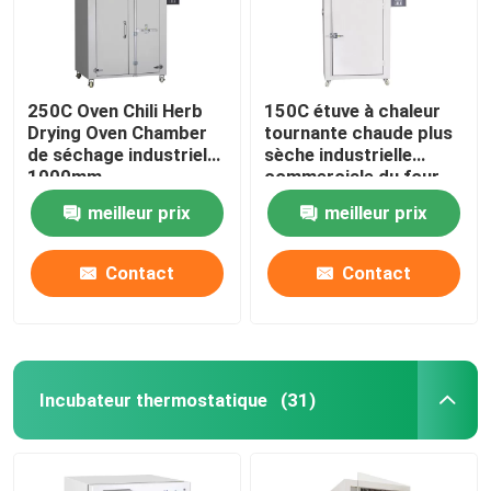
250C Oven Chili Herb
150C étuve à chaleur
Drying Oven Chamber
tournante chaude plus
de séchage industriel
sèche industrielle
1000mm
commerciale du four
5kw
meilleur prix
meilleur prix
Contact
Contact
Aperçu
Incubateur thermostatique
(31)
Produits
A propos de nous